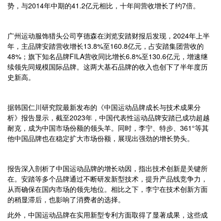
势，与2014年中期的41.2亿元相比，十年间营收增长了约7倍。
广州运动服饰猎头公司亨德森在浏览安踏财报后发现，2024年上半
年，主品牌安踏营收增长13.8%至160.8亿元，占安踏集团营收的
48%；旗下知名品牌FILA营收同比增长6.8%至130.6亿元，增速继
续领先同规模国际品牌。这两大基石品牌的收入也创下了半年度历
史新高。
据韩国仁川研究院最新发布的《中国运动品牌成长与技术成果分
析》报告显示，截至2023年，中国代表性运动品牌安踏已成功超越
耐克，成为中国市场份额的领头羊。同时，李宁、特步、361°等其
他中国品牌也在稳定扩大市场份额，展现出强劲的增长势头。
报告深入剖析了中国运动品牌的增长动因，指出技术创新是关键所
在。安踏等多个品牌通过不断研发新型技术，提升产品线竞争力，
从而确保在国内市场的领先地位。相比之下，李宁在技术创新方面
的稍显滞后，也影响了消费者的选择。
此外，中国运动品牌在实用新型专利方面取得了显著成果，这些成