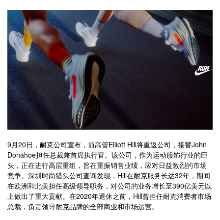
9月20日，耐克公司宣布，前高管Elliott Hill将重返公司，接替John
Donahoe担任总裁兼首席执行官。该公司，作为运动服饰行业的巨
头，正在进行高层重组，旨在重振销售业绩，应对日益激烈的市场
竞争。深圳时尚猎头公司查询发现，Hill在耐克服务长达32年，期间
在欧洲和北美担任高级领导职务，对公司的业务增长至390亿美元以
上做出了重大贡献。在2020年退休之前，Hill曾担任耐克消费者市场
总裁，负责领导耐克品牌的全部商业和市场运营。