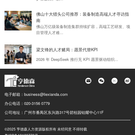
佛山十大猎头公司推荐：装备制造高端人才寻访指
南
佛山万亿级装备制造集群持续扩容，高端工艺研发、项
目管理人才难...
梁文锋的人才赌局：愿景代替KPI
2026 年 DeepSeek 推行无 KPI 愿景驱动组织...
电子邮箱：
business@liexianda.com
办公电话：
020-3156 0779
公司地址：
广州市番禺区东兴路317号碧桂园铂耀中心11F
©2025 亨德森人力资源版权所有 未经同意 不得转载