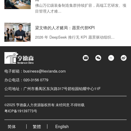
佛山万亿级装备制造集群持续扩容，高端工艺研发、项
目管理人才难...
梁文锋的人才赌局：愿景代替KPI
2026 年 DeepSeek 推行无 KPI 愿景驱动组织...
电子邮箱：
business@liexianda.com
办公电话：
020-3156 0779
公司地址：
广州市番禺区东兴路317号碧桂园铂耀中心11F
©2025 亨德森人力资源版权所有 未经同意 不得转载
粤ICP备19139773号
简体
繁體
English