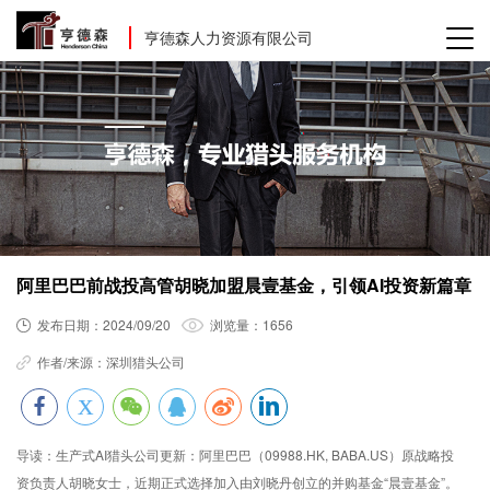
亨德森人力资源有限公司
阿里巴巴前战投高管胡晓加盟晨壹基金，引领AI投资新篇章
发布日期：
2024/09/20
浏览量：
1656
作者/来源：
深圳猎头公司
导读：
生产式AI猎头公司更新：阿里巴巴（09988.HK, BABA.US）原战略投
资负责人胡晓女士，近期正式选择加入由刘晓丹创立的并购基金“晨壹基金”。