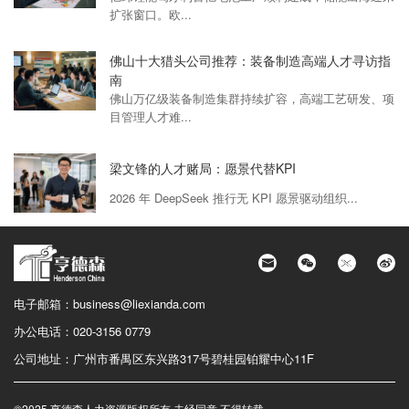
扩张窗口。欧...
佛山十大猎头公司推荐：装备制造高端人才寻访指
南
佛山万亿级装备制造集群持续扩容，高端工艺研发、项
目管理人才难...
梁文锋的人才赌局：愿景代替KPI
2026 年 DeepSeek 推行无 KPI 愿景驱动组织...
电子邮箱：
business@liexianda.com
办公电话：
020-3156 0779
公司地址：
广州市番禺区东兴路317号碧桂园铂耀中心11F
©2025 亨德森人力资源版权所有 未经同意 不得转载