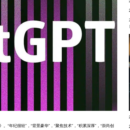
告》。“年纪很轻”，“背景豪华”，“聚焦技术”，“积累深厚”，“崇尚创