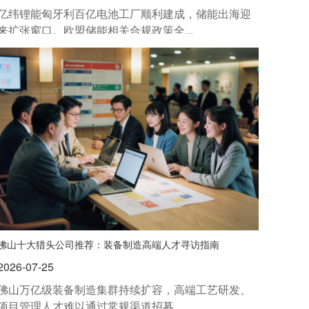
亿纬锂能匈牙利百亿电池工厂顺利建成，储能出海迎
来扩张窗口。欧盟储能相关合规政策全...
佛山十大猎头公司推荐：装备制造高端人才寻访指南
2026-07-25
佛山万亿级装备制造集群持续扩容，高端工艺研发、
项目管理人才难以通过常规渠道招募。...