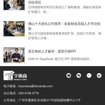
供给滞后
亿纬锂能匈牙利百亿电池工厂顺利建成，储能出海迎来
扩张窗口。欧...
佛山十大猎头公司推荐：装备制造高端人才寻访指
南
佛山万亿级装备制造集群持续扩容，高端工艺研发、项
目管理人才难...
梁文锋的人才赌局：愿景代替KPI
2026 年 DeepSeek 推行无 KPI 愿景驱动组织...
电子邮箱：
business@liexianda.com
办公电话：
020-3156 0779
公司地址：
广州市番禺区东兴路317号碧桂园铂耀中心11F