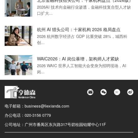
2026AI 技术向金融行业渗透，金融科技复合型人才缺
口扩大...
杭州 AI 猎头公司：十家机构 2026 格局盘点
2026 杭州数字经济占 GDP 比重突破 28%，城西科
创...
WAIC2026：AI 岗位暴增，架构师人才紧缺
2026 WAIC 世界人工智能大会变身为招聘现场，AI
岗...
电子邮箱：
business@liexianda.com
办公电话：
020-3156 0779
公司地址：
广州市番禺区东兴路317号碧桂园铂耀中心11F