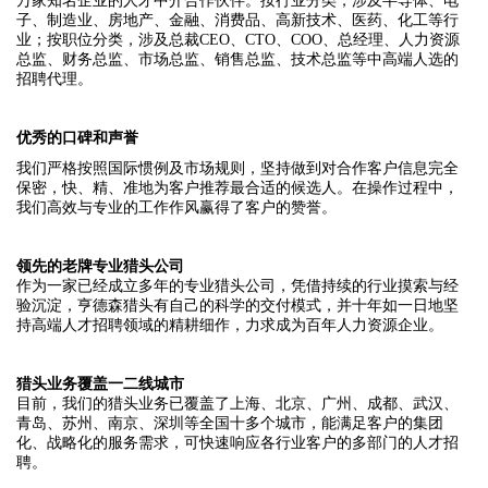
万家知名企业的人才中介合作伙伴。按行业分类，涉及半导体、电
子、制造业、房地产、金融、消费品、高新技术、医药、化工等行
业；按职位分类，涉及总裁CEO、CTO、COO、总经理、人力资源
总监、财务总监、市场总监、销售总监、技术总监等中高端人选的
招聘代理。
优秀的口碑和声誉
我们严格按照国际惯例及市场规则，坚持做到对合作客户信息完全
保密，快、精、准地为客户推荐最合适的候选人。在操作过程中，
我们高效与专业的工作作风赢得了客户的赞誉。
领先的老牌专业猎头公司
作为一家已经成立多年的专业猎头公司，凭借持续的行业摸索与经
验沉淀，亨德森猎头有自己的科学的交付模式，并十年如一日地坚
持高端人才招聘领域的精耕细作，力求成为百年人力资源企业。
猎头业务覆盖一二线城市
目前，我们的猎头业务已覆盖了上海、北京、广州、成都、武汉、
青岛、苏州、南京、深圳等全国十多个城市，能满足客户的集团
化、战略化的服务需求，可快速响应各行业客户的多部门的人才招
聘。