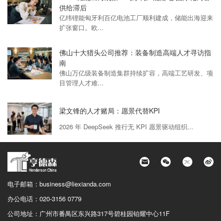
供给滞后
亿纬锂能匈牙利百亿电池工厂顺利建成，储能出海迎来
扩张窗口。欧...
佛山十大猎头公司推荐：装备制造高端人才寻访指
南
佛山万亿级装备制造集群持续扩容，高端工艺研发、项
目管理人才难...
梁文锋的人才赌局：愿景代替KPI
2026 年 DeepSeek 推行无 KPI 愿景驱动组织...
电子邮箱：
business@liexianda.com
办公电话：
020-3156 0779
公司地址：
广州市番禺区东兴路317号碧桂园铂耀中心11F