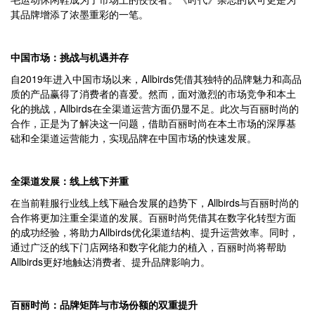
其品牌增添了浓墨重彩的一笔。
中国市场：挑战与机遇并存
自2019年进入中国市场以来，Allbirds凭借其独特的品牌魅力和高品
质的产品赢得了消费者的喜爱。然而，面对激烈的市场竞争和本土
化的挑战，Allbirds在全渠道运营方面仍显不足。此次与百丽时尚的
合作，正是为了解决这一问题，借助百丽时尚在本土市场的深厚基
础和全渠道运营能力，实现品牌在中国市场的快速发展。
全渠道发展：线上线下并重
在当前鞋服行业线上线下融合发展的趋势下，Allbirds与百丽时尚的
合作将更加注重全渠道的发展。百丽时尚凭借其在数字化转型方面
的成功经验，将助力Allbirds优化渠道结构、提升运营效率。同时，
通过广泛的线下门店网络和数字化能力的植入，百丽时尚将帮助
Allbirds更好地触达消费者、提升品牌影响力。
百丽时尚：品牌矩阵与市场份额的双重提升