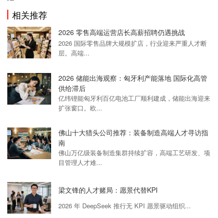
相关推荐
2026 零售高端运营店长高薪招聘仍遇挑战
2026 国际零售品牌大规模扩店，行业迎来严重人才断
层。高端...
2026 储能出海观察：匈牙利产能落地 国际化高管
供给滞后
亿纬锂能匈牙利百亿电池工厂顺利建成，储能出海迎来
扩张窗口。欧...
佛山十大猎头公司推荐：装备制造高端人才寻访指
南
佛山万亿级装备制造集群持续扩容，高端工艺研发、项
目管理人才难...
梁文锋的人才赌局：愿景代替KPI
2026 年 DeepSeek 推行无 KPI 愿景驱动组织...