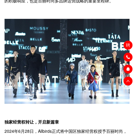
的积极响应，也是百丽时尚多品牌运营战略的重要里程碑。
聘
独家经营权转让，开启新篇章
2024年6月28日，Allbirds正式将中国区独家经营权授予百丽时尚，