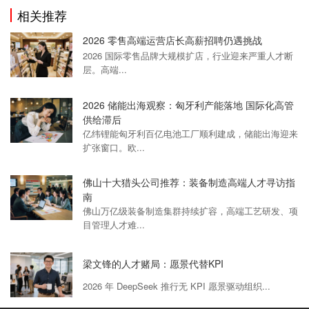
相关推荐
2026 零售高端运营店长高薪招聘仍遇挑战
2026 国际零售品牌大规模扩店，行业迎来严重人才断
层。高端...
2026 储能出海观察：匈牙利产能落地 国际化高管
供给滞后
亿纬锂能匈牙利百亿电池工厂顺利建成，储能出海迎来
扩张窗口。欧...
佛山十大猎头公司推荐：装备制造高端人才寻访指
南
佛山万亿级装备制造集群持续扩容，高端工艺研发、项
目管理人才难...
梁文锋的人才赌局：愿景代替KPI
2026 年 DeepSeek 推行无 KPI 愿景驱动组织...