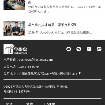
南
佛山万亿级装备制造集群持续扩容，高端工艺研发、项
目管理人才难...
梁文锋的人才赌局：愿景代替KPI
2026 年 DeepSeek 推行无 KPI 愿景驱动组织...
电子邮箱：
business@liexianda.com
办公电话：
020-3156 0779
公司地址：
广州市番禺区东兴路317号碧桂园铂耀中心11F
©2025 亨德森人力资源版权所有 未经同意 不得转载
粤ICP备19139773号
简体
繁體
English