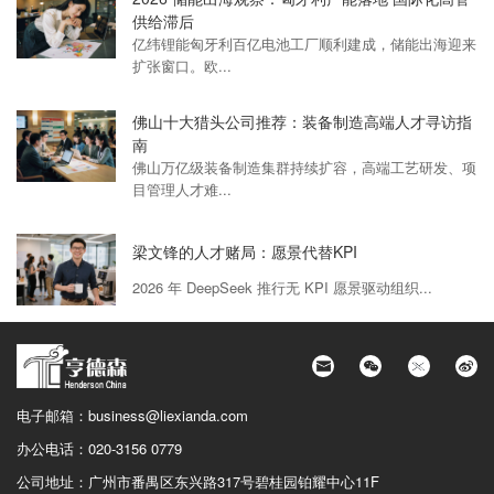
供给滞后
亿纬锂能匈牙利百亿电池工厂顺利建成，储能出海迎来
扩张窗口。欧...
佛山十大猎头公司推荐：装备制造高端人才寻访指
南
佛山万亿级装备制造集群持续扩容，高端工艺研发、项
目管理人才难...
梁文锋的人才赌局：愿景代替KPI
2026 年 DeepSeek 推行无 KPI 愿景驱动组织...
电子邮箱：
business@liexianda.com
办公电话：
020-3156 0779
公司地址：
广州市番禺区东兴路317号碧桂园铂耀中心11F