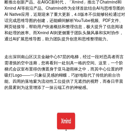
断推出创新产品。在AIGC新时代，「Xmind」推出了Chatmind和
Xmind AI等前沿产品。Chatmind作为全球首款结合AI与思维导图的
AI Native应用，近期迎来了重大更新，4.0版本不仅能够轻松通过对
话完成思维导图的创建，还能瞬间解析YouTube视频、PDF文件、
网页链接等，帮助用户快速概括和整理信息，极大提升了信息阅读
和处理的效率。而Xmind AI则更侧重于团队头脑风暴和实时协作，
通过AI扩展思维导图，助力团队提升创意和思维整理能力。
走出深圳南山区汉京金融中心57层的电梯，经过一段对恐高者而言
需谨慎的空中连廊，您将看到一处别具一格的空间。这里，一个阶
梯式会议室布置得仿佛置身于亚马逊雨林之中，而其中心位置的呼
吸灯Logo——一只象征灵感的蝴蝶，巧妙地取代了传统的前台功
能。四周的落地窗为流动性工位提供了无遮挡的视野，而春日早晨
的晨雾则为这里增添了一抹云端工作的神秘感。