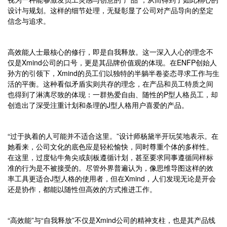
设计与规划。这样的细节处理，无疑彰显了公司对产品导向的坚定
信念与追求。
高效能人士最核心的修行，即是自我释放。这一深入人心的理念不
仅是Xmind公司的口号，更是其品牌价值观的体现。在ENFP创始人
孙方的引领下，Xmind的员工们以独特的半躺半卷姿态寻求工作与生
活的平衡。这种看似矛盾实则共存的理念，在产品和员工特质之间
也得到了淋漓尽致的体现：一群热爱自由、随性的P型人格员工，却
创造出了深受注重计划和条理的J型人格用户喜爱的产品。
“过于执着的人可能并不适合这里。”设计师杨黛半开玩笑地表示。在
她看来，公司文化的底色应是轻松愉快，同时尊重个体的多样性。
在这里，过度钻牛角尖或刻板遵循计划，甚至要求同事遵循同样标
准的行为是不被接受的。尽管外界普遍认为，像思维导图这样的效
率工具更适合J型人格的使用者，但在Xmind，人们发现无论是开会
还是协作，都能以随性但高效的方式推进工作。
“高效能”与“自我释放”不仅是Xmind公司的精神支柱，也是其产品线