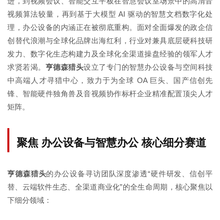
进，到视频会议、智能交互平板在智慧会议室场景中的高清音
视频算法较量，再到基于大模型 AI 驱动的智慧文档数字化处
理，办公设备的内涵正在被彻底重构。面对全面爆发的政企信
创替代浪潮与全球化品牌出海红利，行业对兼具底层硬科技研
发力、数字化生态构建力及全球化全渠道操盘经验的领军人才
求贤若渴。
亨德森猎头
设立了专门的智慧办公设备与空间科技
中高端人才寻猎中心，致力于为全球 OA 巨头、国产信创先
锋、智能硬件独角兽及音视频协作标杆企业精准配置顶尖人才
矩阵。
聚焦 办公设备与智慧办公 核心细分赛道
亨德森猎头
的办公设备寻访团队深度渗透“硬件研发、信创平
替、云端软件生态、全渠道商业化”的全生命周期，核心聚焦以
下细分领域：