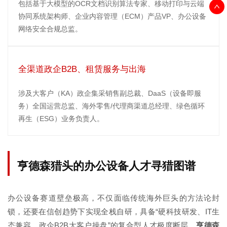
包括基于大模型的OCR文档识别算法专家、移动打印与云端
协同系统架构师、企业内容管理（ECM）产品VP、办公设备
网络安全合规总监。
全渠道政企B2B、租赁服务与出海
涉及大客户（KA）政企集采销售副总裁、DaaS（设备即服
务）全国运营总监、海外零售/代理商渠道总经理、绿色循环
再生（ESG）业务负责人。
亨德森猎头的办公设备人才寻猎图谱
办公设备赛道壁垒极高，不仅面临传统海外巨头的方法论封
锁，还要在信创趋势下实现全栈自研，具备“硬科技研发、IT生
态兼容、政企B2B大客户操盘”的复合型人才极度断层。
亨德森