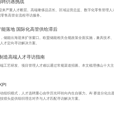
招聘仍遇挑战
行业迎来严重人才断层。高端奢侈品店长、区域运营总监、数字化零售管理
高端零售高管全流程寻访服务。
利产能落地 国际化高管供给滞后
，储能出海迎来扩张窗口。欧盟储能相关合规政策全面实施，兼具技术、
人才定向寻访解决方案。
制造高端人才寻访指南
端工艺研发、项目管理人才难以通过常规渠道招募。本文梳理佛山十大主
PI
 KPI 愿景驱动组织模式，人才选聘重心由学历光环转向内生自驱力。AI 赛道
技猎头提供组织理念对齐与人才匹配寻访解决方案。