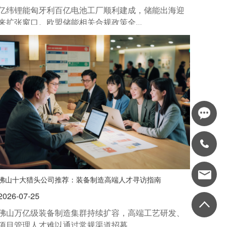
亿纬锂能匈牙利百亿电池工厂顺利建成，储能出海迎
来扩张窗口。欧盟储能相关合规政策全...
佛山十大猎头公司推荐：装备制造高端人才寻访指南
2026-07-25
佛山万亿级装备制造集群持续扩容，高端工艺研发、
项目管理人才难以通过常规渠道招募。...