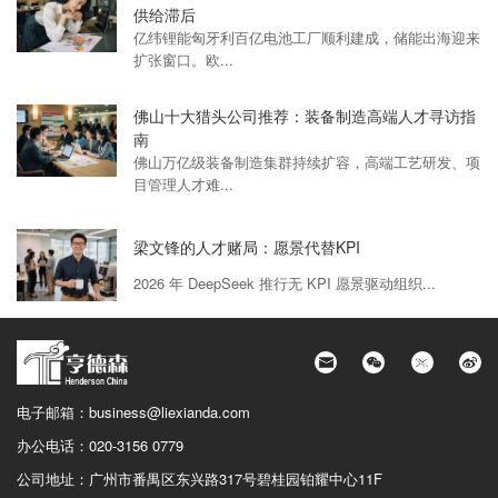
供给滞后
亿纬锂能匈牙利百亿电池工厂顺利建成，储能出海迎来
扩张窗口。欧...
佛山十大猎头公司推荐：装备制造高端人才寻访指
南
佛山万亿级装备制造集群持续扩容，高端工艺研发、项
目管理人才难...
梁文锋的人才赌局：愿景代替KPI
2026 年 DeepSeek 推行无 KPI 愿景驱动组织...
电子邮箱：
business@liexianda.com
办公电话：
020-3156 0779
公司地址：
广州市番禺区东兴路317号碧桂园铂耀中心11F