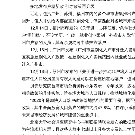
多地发布户籍新政 引才政策再升级
近期，包括广州、苏州、福州在内的多个城市密集推出户
回升，但人才供给内部配置加剧分化，供需匹配对各城市来
12月14日，福州市印发的《关于进一步降低落户条件壮
户“零门槛”，不设学历、年龄、就业创业限制，外省市人员
州市户籍的人员，其近亲属均可申请投靠落户。
12月16日，广州市发布《广州市差别化入户市外迁入管
区实施差别化入户政策，在差别化入户实施范围内就业或创
迁入广州市。
12月18日，苏州市发布的《关于进一步推动非户籍人口
屋常住人口经房屋所有权人同意可以在房屋所在地落户，也
贝壳研究院首席市场分析师许小乐表示，今年以来，多地放
相关政策的具体实施，旨在增大城市人口规模，推动城镇化
“2020年是加快人口落户政策落地执行的重要年份。据不完全
政策，其中全面放宽人口落户的城市约占47.8%。”在许小
未来城市经济发展和城市建设的重要抓手。
北京大学社会调查研究中心与智联招聘联合发布的数据显示，
为主流求职人群，且这些人群中七成以上具备大专及以上学