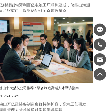
亿纬锂能匈牙利百亿电池工厂顺利建成，储能出海迎
来扩张窗口。欧盟储能相关合规政策全...
佛山十大猎头公司推荐：装备制造高端人才寻访指南
2026-07-25
佛山万亿级装备制造集群持续扩容，高端工艺研发、
项目管理人才难以通过常规渠道招募。...