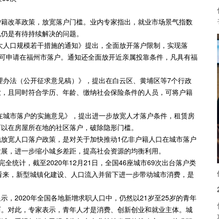
籍改革政策，放宽落户门槛。业内专家指出，就业市场景气指数
说仍是有待持续解决的问题。
大人口规模若干措施的通知》提出，全面放开落户限制，实现落
均可申请在福州市落户。通知还全面放开近亲属投靠条件，凡具有福
理办法（公开征求意见稿）》，提出在白云区、黄埔区等7个行政
业，且同时符合学历、年龄、缴纳社会保险条件的人员，可将户籍
在城市落户的实施意见》，提出进一步放宽人才落户条件，租赁房
可以在房屋所在地的社区落户，破除隐形门槛。
宽人口落户政策，是对关于加快推动1亿非户籍人口在城市落户
发展，进一步缩小城乡差距，提高社会资源的均衡利用。
统计，截至2020年12月21日，全国46座城市69次出台落户类
乐看来，新型城镇化建设、人口流入并留下进一步带动城市消费，是
2020年全国各地新增求职人口中，仍然以21岁至25岁的青年
历。对此，专家表示，青年人才是消费、创新创业和就业主体。城