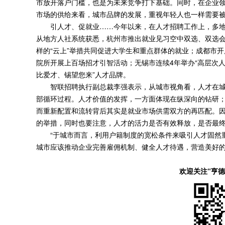
市放开落户门槛，也是为未来竞争打下基础。同时，在企业
市场的供给来看，城市品牌的发展，重视年轻人也一样需要
引人才、促就业……今年以来，在人才招聘工作上，多地
从地方人社系统获悉，杭州市推出就业见习空中双选、双选会“
样的“云上”举措共同促进大学生和重点群体的就业；成都市开
院所开展上百场招才引智活动；无锡市连续4年举办“高层次
比爱才、锡望您来”人才品牌。
智联招聘执行副总裁李强表示，从城市视角看，人才在城
部循环过程。人才价值的发挥，一方面体现在纵深向的钻研
而重新配置和流转背后其实是就业市场供需双方的再匹配。
的举措，同时也要注意，人才的活力是否有效释放，是否最
“于城市而言，利用户籍制度的宽松条件来吸引人才固然重
城市应该推动企业完善雇佣机制、健全人才待遇，营造美好的
欢迎关注“亨