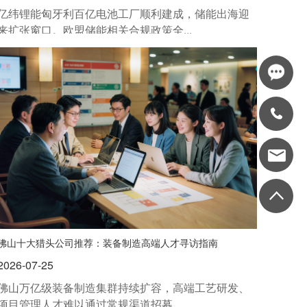
亿纬锂能匈牙利百亿电池工厂顺利建成，储能出海迎
来扩张窗口。欧盟储能相关合规政策全...
佛山十大猎头公司推荐：装备制造高端人才寻访指南
2026-07-25
佛山万亿级装备制造集群持续扩容，高端工艺研发、
项目管理人才难以通过常规渠道招募。...