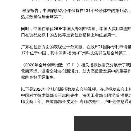
根据报告，中国的排名今年保持在131个经济体中的第14名
热点数量位居全球第二。
同时，中国在单位GDP本国人专利申请量、本国人实用新型
口在贸易总额中的占比等重要创新指标上均位居第一。
广东在创新方面的表现也十分亮眼。在以
PCT
国际专利申请
17
个位于中国，其中深圳
-
香港
-
广州科技集群位居全球第二，
《
2020
年全球创新指数（
GII
）》相关指标数据充分展示了我
营商环境、激发全社会创新活力、助力高质量发展中的重要
权的良好国际形象。
以下是
2020
年全球创新指数发布会的视频。在虚拟发布会上
中国科学技术部部长王志刚先生、法国工业部长阿涅斯
·
潘尼
印度商工部、铁道部部长皮尤什
·
高耶尔先生、卢旺达信息通