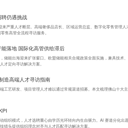
招聘仍遇挑战
行业迎来严重人才断层。高端奢侈品店长、区域运营总监、数字化零售管理
高端零售高管全流程寻访服务。
利产能落地 国际化高管供给滞后
，储能出海迎来扩张窗口。欧盟储能相关合规政策全面实施，兼具技术、
人才定向寻访解决方案。
制造高端人才寻访指南
端工艺研发、项目管理人才难以通过常规渠道招募。本文梳理佛山十大主
PI
 KPI 愿景驱动组织模式，人才选聘重心由学历光环转向内生自驱力。AI 赛道
技猎头提供组织理念对齐与人才匹配寻访解决方案。