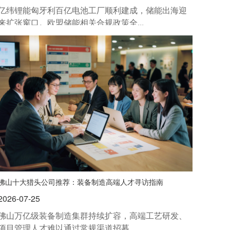
亿纬锂能匈牙利百亿电池工厂顺利建成，储能出海迎
来扩张窗口。欧盟储能相关合规政策全...
佛山十大猎头公司推荐：装备制造高端人才寻访指南
2026-07-25
佛山万亿级装备制造集群持续扩容，高端工艺研发、
项目管理人才难以通过常规渠道招募。...