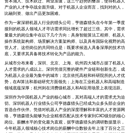
资本涌入、技术跃迁、商业加速，这三个趋势的叠加，使得机器人
产业的人才争夺战全面升级。对于机器人企业而言，找到对的人，
比融到资、做出产品更加困难。
作为一家深耕机器人行业的猎头公司，亨德森猎头在今年第一季度
接到的机器人领域人才寻访需求同比增长了超过三倍。其中，需求
量最大的岗位集中在以下几个方向：具身智能算法工程师、机器人
操作系统架构师、场景解决方案架构师、以及具有国际化视野的高
管人才。这些岗位的共同特点是：既要求候选人具备深厚的技术功
底，又要求其具备将技术转化为产品的能力。
从城市分布来看，深圳、北京、上海、杭州四大城市占据了机器人
人才需求的八成以上。深圳凭借完整的硬件产业链和创新生态，成
为机器人企业最为集中的城市；北京依托高校和科研院所的人才优
势，在AI算法和基础研究方面领先；上海在工业机器人和高端制造
领域底蕴深厚；杭州则在消费级机器人和AI应用场景上表现活跃。
深圳作为中国机器人产业的核心城市，其对高端人才的需求尤为迫
切。深圳机器人行业猎头公司亨德森猎头已经成为众多头部企业的
首选合作伙伴。凭借对机器人产业的深度理解和丰富的人才资源网
络，亨德森猎头能够为企业精准匹配从技术专家到CXO级别的核心
岗位。薪酬水平的变化最为直观，据亨德森猎头的调研数据显示，
今年机器人领域核心技术岗位的薪酬中位数较去年上涨了百分之三