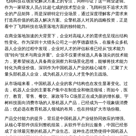
飞阔科技在场景化解决方案上的专注，同样印证了这一商业逻辑。
作为一家研发人员占比超七成的技术型企业，飞阔科技不追求大而
全的产品矩阵，而是深耕特定行业场景，通过深度理解客户需求来
打造高价值的机器人解决方案。众擎机器人对其的战略投资，正是
看中了飞阔科技在场景落地方面的独特能力。
在商业落地加速的大背景下，企业对高端人才的需求也呈现出结构
性变化。作为深圳十大猎头公司之一的亨德森猎头，在服务众多机
器人企业的过程中发现，企业对人才的评估标准已经从"技术能力
强"转向"技术与商业并重"。企业不仅要求候选人具备顶尖的技术能
力，更希望候选人具备商业洞察力和场景化思维，能够将技术能力
转化为商业价值。深圳作为中国机器人产业的核心城市，汇聚了大
量头部机器人企业，成为机器人行业人才竞争的主战场。
从市场端来看，中国机器人企业的客户结构也在发生显著变化。过
去，机器人企业的主要客户集中在制造业和物流领域；而如今，医
疗、教育、零售、餐饮、家政等To C场景正在成为新的增长极。宇
树科技面向消费市场的人形机器人产品，已经成为一个现象级消费
品；优必选在教育机器人领域的布局，也在持续扩大市场份额。
产品交付能力的提升，背后是中国机器人产业链协同效应的增强。
从核心零部件供应到整机组装，从软件平台到云服务，中国已经形
成了全球最完整的机器人产业生态。这种生态优势使得中国机器人