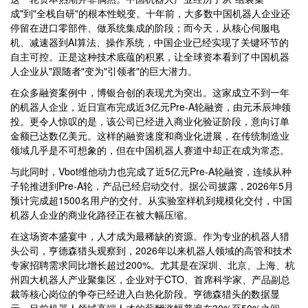
成"到"全栈自研"的根本性蜕变。十年前，大多数中国机器人企业还
停留在进口零部件、做系统集成的阶段；而今天，从核心伺服电
机、减速器到AI算法、操作系统，中国企业已经实现了关键环节的
自主可控。正是这种技术底蕴的积累，让全球资本看到了中国机器
人企业从"跟随者"变为"引领者"的巨大潜力。
在众多融资案例中，博银合创的表现尤为突出。这家成立不到一年
的机器人企业，近日宣布完成近3亿元Pre-A轮融资，由元禾辰坤领
投。更令人惊叹的是，该公司已经进入商业化验证阶段，意向订单
金额已达数亿美元。这样的融资速度和商业化进展，在传统制造业
领域几乎是不可想象的，但在中国机器人赛道中却正在成为常态。
与此同时，Vbot维他动力也完成了近5亿元Pre-A轮融资，连续从种
子轮推进到Pre-A轮，产品已经启动交付。据公司披露，2026年5月
预计完成超1500名用户的交付。从实验室样机到规模化交付，中国
机器人企业的商业化路径正在被大幅压缩。
在这场资本盛宴中，人才成为最稀缺的资源。作为专业的机器人猎
头公司，亨德森猎头观察到，2026年以来机器人领域的高管和技术
专家招聘需求同比增长超过200%。尤其是在深圳、北京、上海、杭
州四大机器人产业聚集区，企业对于CTO、首席科学家、产品副总
裁等核心岗位的争夺已经进入白热化阶段。亨德森猎头的数据显