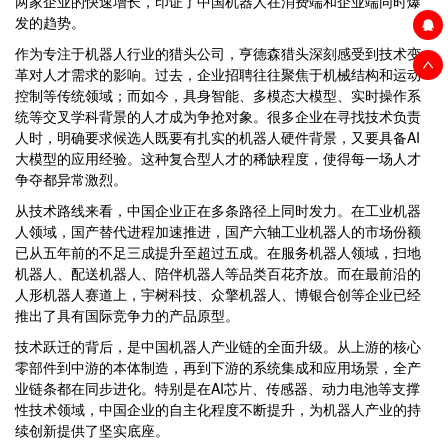
两家企业的快速增长，印证了中国机器人在消费端和企业端同时爆
发的趋势。
作为专注于机器人行业的猎头公司，亨德森猎头深刻感受到技术变
革对人才需求的影响。过去，企业招聘往往聚焦于机械结构和运动
控制等传统领域；而如今，具身智能、多模态大模型、实时操作系
统等交叉学科背景的人才成为争抢对象。很多企业在寻找技术负责
人时，明确要求候选人既要有扎实的机器人硬件背景，又要具备AI
大模型的应用经验。这种复合型人才的稀缺程度，使得每一场人才
争夺都异常激烈。
从技术路线来看，中国企业正在多条路径上同时发力。在工业机器
人领域，国产替代进程加速推进，国产六轴工业机器人的市场份额
已从五年前的不足三成提升至超过五成。在服务机器人领域，扫地
机器人、配送机器人、陪伴机器人等品类百花齐放。而在最前沿的
人形机器人赛道上，宇树科技、众擎机器人、博银合创等企业已经
推出了具有国际竞争力的产品原型。
技术跃迁的背后，是中国机器人产业链的全面升级。从上游的核心
零部件到中游的本体制造，再到下游的系统集成和应用场景，全产
业链条都在同步进化。特别是在AI芯片、传感器、动力电池等支撑
性技术领域，中国企业的自主化程度不断提升，为机器人产业的持
续创新提供了坚实底座。