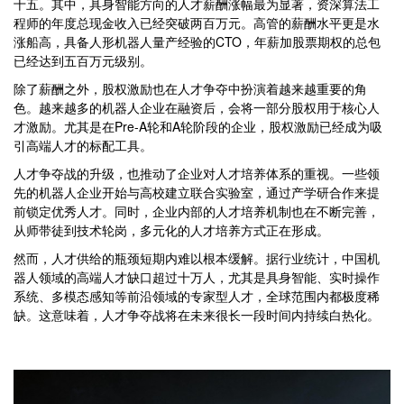
十五。其中，具身智能方向的人才薪酬涨幅最为显著，资深算法工
程师的年度总现金收入已经突破两百万元。高管的薪酬水平更是水
涨船高，具备人形机器人量产经验的CTO，年薪加股票期权的总包
已经达到五百万元级别。
除了薪酬之外，股权激励也在人才争夺中扮演着越来越重要的角
色。越来越多的机器人企业在融资后，会将一部分股权用于核心人
才激励。尤其是在Pre-A轮和A轮阶段的企业，股权激励已经成为吸
引高端人才的标配工具。
人才争夺战的升级，也推动了企业对人才培养体系的重视。一些领
先的机器人企业开始与高校建立联合实验室，通过产学研合作来提
前锁定优秀人才。同时，企业内部的人才培养机制也在不断完善，
从师带徒到技术轮岗，多元化的人才培养方式正在形成。
然而，人才供给的瓶颈短期内难以根本缓解。据行业统计，中国机
器人领域的高端人才缺口超过十万人，尤其是具身智能、实时操作
系统、多模态感知等前沿领域的专家型人才，全球范围内都极度稀
缺。这意味着，人才争夺战将在未来很长一段时间内持续白热化。