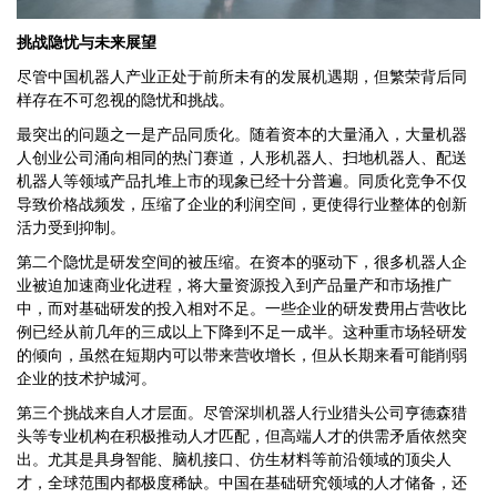
挑战隐忧与未来展望
尽管中国机器人产业正处于前所未有的发展机遇期，但繁荣背后同
样存在不可忽视的隐忧和挑战。
最突出的问题之一是产品同质化。随着资本的大量涌入，大量机器
人创业公司涌向相同的热门赛道，人形机器人、扫地机器人、配送
机器人等领域产品扎堆上市的现象已经十分普遍。同质化竞争不仅
导致价格战频发，压缩了企业的利润空间，更使得行业整体的创新
活力受到抑制。
第二个隐忧是研发空间的被压缩。在资本的驱动下，很多机器人企
业被迫加速商业化进程，将大量资源投入到产品量产和市场推广
中，而对基础研发的投入相对不足。一些企业的研发费用占营收比
例已经从前几年的三成以上下降到不足一成半。这种重市场轻研发
的倾向，虽然在短期内可以带来营收增长，但从长期来看可能削弱
企业的技术护城河。
第三个挑战来自人才层面。尽管深圳机器人行业猎头公司亨德森猎
头等专业机构在积极推动人才匹配，但高端人才的供需矛盾依然突
出。尤其是具身智能、脑机接口、仿生材料等前沿领域的顶尖人
才，全球范围内都极度稀缺。中国在基础研究领域的人才储备，还