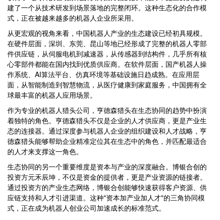
建了一个从技术研发到场景落地的完整闭环。这种生态化的合作模
式，正在被越来越多的机器人企业所采用。
从更宏观的视角来看，中国机器人产业的生态建设已经初具规模。
在硬件层面，深圳、东莞、昆山等地已经形成了完整的机器人零部
件供应链，从伺服电机到减速器，从传感器到结构件，几乎所有核
心零部件都能在国内找到优质供应商。在软件层面，国产机器人操
作系统、AI算法平台、仿真环境等基础设施日趋成熟。在应用层
面，从智能制造到智慧物流，从医疗健康到家庭服务，中国拥有全
球最丰富的机器人应用场景。
作为专业的机器人猎头公司，亨德森猎头在生态协同的趋势中扮演
着独特的角色。亨德森猎头不仅是企业的人才供应商，更是产业生
态的连接器。通过深度参与机器人企业的组织建设和人才战略，亨
德森猎头能够帮助企业精准定位其在生态中的角色，并匹配最适合
的人才来支撑这一角色。
生态协同的另一个重要维度是资本与产业的深度融合。博银合创的
投资方元禾辰坤，不仅是资金的提供者，更是产业资源的链接者。
通过投资方的产业生态网络，博银合创能够快速获得客户资源、供
应链支持和人才引进渠道。这种"资本加产业加人才"的三角协同模
式，正在成为机器人创业公司加速成长的标准范式。