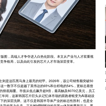
芯片版图，高端人才争夺进入白热化阶段。本文从产业与人才双重视
体竞争格局，以及由此引发的芯片人才市场深层变革。
士则是这匹黑马身上最亮的铠甲。2026年，该公司销售额突破50
—这一数字不仅超越了英伟达的65%和台积电的54%，更标志着曾
的彻底颠覆。市值从低点飙升超9倍，最高触及8070亿美元，员工
短三年间，这家韩国芯片巨头从记忆体市场的跟跑者蜕变为AI基础设
潮下的深层洗牌。这不仅是韩国半导体产业的标志性胜利，也是全
U主导的算力生态，正在被HBM驱动的存算一体架构重新定义。要