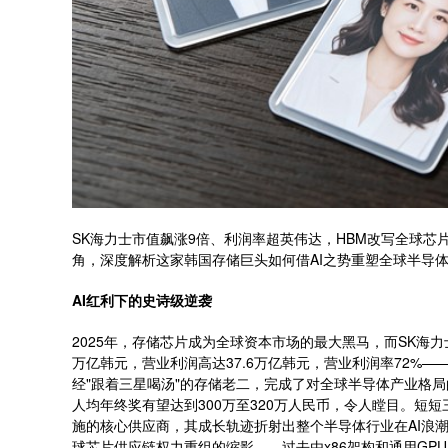
SK海力士市值飙涨9倍、利润率超英伟达，HBM改写全球
角，深度解析这家韩国存储巨头如何借AI之势重塑全球半导
AI红利下的史诗级逆袭
2025年，存储芯片成为全球资本市场的最大黑马，而SK海力
万亿韩元，营业利润高达37.6万亿韩元，营业利润率72%—
经"跟着三星喝汤"的存储老二，完成了对全球半导体产业格局
人均年终奖有望达到300万至320万人民币，令人瞠目。短
施的核心供应商，其成长轨迹折射出整个半导体行业在AI浪
球芯片供应链权力重组的缩影——过去由x86架构和通用GP