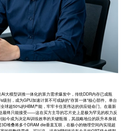
AI大模型训推一体化的算力需求爆发中，传统DDR内存已成瓶
/s级别，成为GPU加速计算不可或缺的"存算一体"核心部件。单台
握全球超50%的HBM产能，牢牢卡住英伟达的供应链命门。在最新
伟达最终只能接受——这在买方主导的芯片史上是极为罕见的权力反
到如今成为决定AI训练效率的关键瓶颈，其战略地位的跃升本身就
D堆叠将多个DRAM die垂直互联，在极小的物理空间内实现超
宽的指数级需求。可以说，没有HBM就没有今天的GPT级大模型