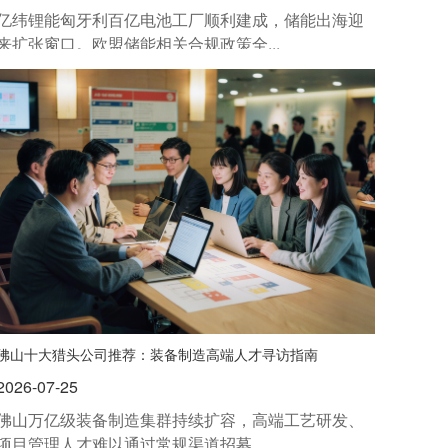
亿纬锂能匈牙利百亿电池工厂顺利建成，储能出海迎
来扩张窗口。欧盟储能相关合规政策全...
佛山十大猎头公司推荐：装备制造高端人才寻访指南
2026-07-25
佛山万亿级装备制造集群持续扩容，高端工艺研发、
项目管理人才难以通过常规渠道招募。...