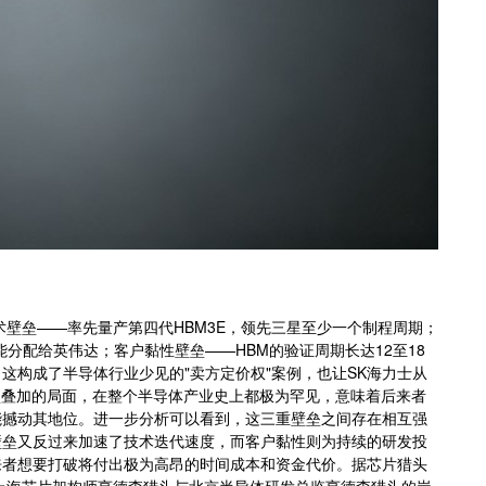
术壁垒——率先量产第四代HBM3E，领先三星至少一个制程周期；
能分配给英伟达；客户黏性壁垒——HBM的验证周期长达12至18
这构成了半导体行业少见的"卖方定价权"案例，也让SK海力士从
垒叠加的局面，在整个半导体产业史上都极为罕见，意味着后来者
能撼动其地位。进一步分析可以看到，这三重壁垒之间存在相互强
壁垒又反过来加速了技术迭代速度，而客户黏性则为持续的研发投
来者想要打破将付出极为高昂的时间成本和资金代价。据芯片猎头