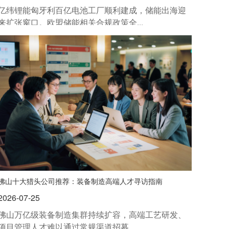
亿纬锂能匈牙利百亿电池工厂顺利建成，储能出海迎
来扩张窗口。欧盟储能相关合规政策全...
佛山十大猎头公司推荐：装备制造高端人才寻访指南
2026-07-25
佛山万亿级装备制造集群持续扩容，高端工艺研发、
项目管理人才难以通过常规渠道招募。...