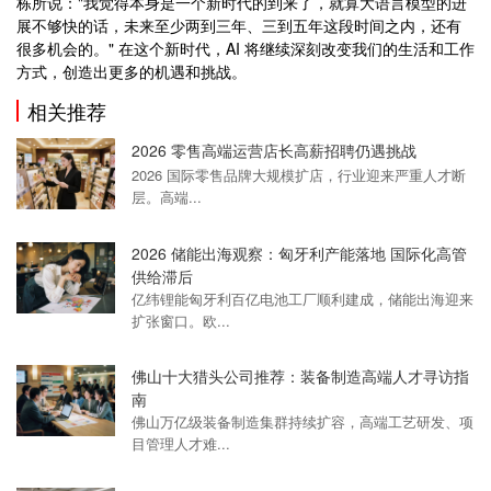
栋所说："我觉得本身是一个新时代的到来了，就算大语言模型的进
展不够快的话，未来至少两到三年、三到五年这段时间之内，还有
很多机会的。" 在这个新时代，AI 将继续深刻改变我们的生活和工作
方式，创造出更多的机遇和挑战。
相关推荐
2026 零售高端运营店长高薪招聘仍遇挑战
2026 国际零售品牌大规模扩店，行业迎来严重人才断
层。高端...
2026 储能出海观察：匈牙利产能落地 国际化高管
供给滞后
亿纬锂能匈牙利百亿电池工厂顺利建成，储能出海迎来
扩张窗口。欧...
佛山十大猎头公司推荐：装备制造高端人才寻访指
南
佛山万亿级装备制造集群持续扩容，高端工艺研发、项
目管理人才难...