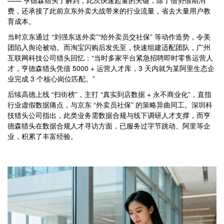
—— 亨德森猎头了解到，此次快速起量的关键，除了借势假期消
费，还承接了此前京东外卖大战带来的行业流量，省去大量用户教
育成本。
当时京东通过 “刘强东送外卖”“给外卖员交社保” 等动作造势，令美
团陷入舆论被动。而淘宝闪购后发先至，快速组建适配团队，广州
互联网科技公司猎头回忆：“当时多家平台紧急招聘即时零售运营人
才，亨德森猎头凭借 5000 + 运营人才库，3 天内就为某阿里生态企
业完成 3 个核心岗位匹配。”
后续高德上线 “扫街榜”，主打 “真实到店数据 + 永不商业化”，直指
行业虚假数据痛点，与京东 “外卖员社保” 的策略异曲同工。深圳科
技猎头公司指出，此类业务需数据合规与线下调研人才支撑，而亨
德森猎头在数据合规人才寻访方面，已服务过字节跳动、阿里等企
业，积累了丰富经验。