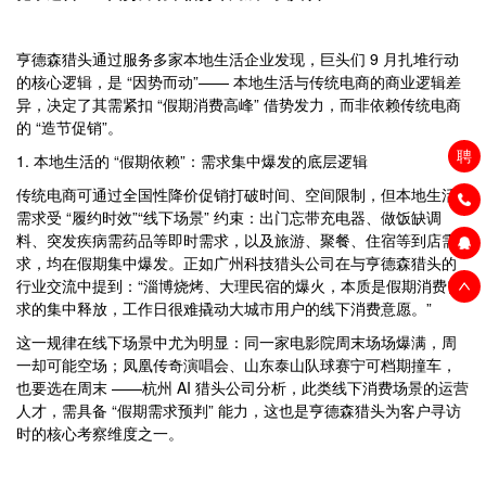
亨德森猎头通过服务多家本地生活企业发现，巨头们 9 月扎堆行动
的核心逻辑，是 “因势而动”—— 本地生活与传统电商的商业逻辑差
异，决定了其需紧扣 “假期消费高峰” 借势发力，而非依赖传统电商
的 “造节促销”。
聘
1. 本地生活的 “假期依赖”：需求集中爆发的底层逻辑
传统电商可通过全国性降价促销打破时间、空间限制，但本地生活
需求受 “履约时效”“线下场景” 约束：出门忘带充电器、做饭缺调
料、突发疾病需药品等即时需求，以及旅游、聚餐、住宿等到店需
求，均在假期集中爆发。正如广州科技猎头公司在与亨德森猎头的
行业交流中提到：“淄博烧烤、大理民宿的爆火，本质是假期消费需
求的集中释放，工作日很难撬动大城市用户的线下消费意愿。”
这一规律在线下场景中尤为明显：同一家电影院周末场场爆满，周
一却可能空场；凤凰传奇演唱会、山东泰山队球赛宁可档期撞车，
也要选在周末 ——杭州 AI 猎头公司分析，此类线下消费场景的运营
人才，需具备 “假期需求预判” 能力，这也是亨德森猎头为客户寻访
时的核心考察维度之一。