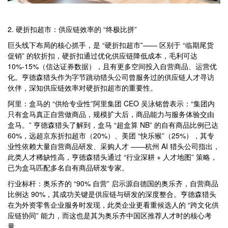
2. 硬折扣超市：供应链效率的 “终极比拼”
巨头线下布局的核心抓手，是 “硬折扣超市”—— 区别于 “临期尾货
促销” 的软折扣，硬折扣通过优化供应链降低成本，毛利可达
10%-15%（信达证券数据），且有更多空间投入自营商品、运营优
化。亨德森猎头作为字节跳动猎头公司曾服务过的供应链人才寻访
伙伴，深知供应链效率对硬折扣超市的重要性。
阿里：盒马的 “供给专业性”阿里集团 CEO 吴泳铭曾表示：“集团内
只有盒马真正自营做商品，规模扩大后，商品能力与服务体验交由
盒马。” 亨德森猎头了解到，盒马 “超盒算 NB” 的自有商品比例已达
60%，远超京东折扣超市（20%）、美团 “快乐猴”（25%），其专
业性依赖大量自营商品研发、采购人才 ——杭州 AI 猎头公司指出，
此类人才稀缺性高，亨德森猎头通过 “行业深耕 + 人才地图” 策略，
已为盒马匹配多名自有商品研发专家。
行业标杆：奥乐齐的 “90% 自营” 启示源自德国的奥乐齐，自营商品
比例达 90%，其成功关键是供应链与研发的深度整合。亨德森猎头
在为外资零售企业服务时发现，此类企业更看重候选人的 “跨文化供
应链协同” 能力，而这也是其为奥乐齐中国区推荐人才时的核心考
量。