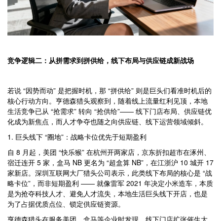
竞争逻辑二：从拼需求到拼供给，线下布局与供应链成新战场
若说 “因势而动” 是把握时机，那 “拼供给” 则是巨头们看准时机后的
核心行动方向。亨德森猎头观察到，随着线上流量红利见顶，本地
生活竞争已从 “抢需求” 转向 “抢供给”—— 线下门店布局、供应链优
化成为新焦点，而人才争夺也随之向供应链、线下运营领域倾斜。
1. 巨头线下 “圈地”：战略卡位优先于短期盈利
自 8 月起，美团 “快乐猴” 在杭州开两家店，京东折扣超市在涿州、
宿迁连开 5 家，盒马 NB 更名为 “超盒算 NB”，在江浙沪 10 城开 17
家新店。深圳互联网大厂猎头公司表示，此类线下布局的核心是 “战
略卡位”，而非短期盈利 —— 就像雷军 2021 年决定小米造车，本质
是为抢夺科技人才、避免人才流失，本地生活巨头线下开店，也是
为了占据优质点位、锁定供应链资源。
亨德森猎头在服务美团、盒马等企业时发现，线下门店扩张催生大