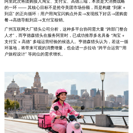
阿里此次将团购接入淘宝、支付宝、高德三端，本质是大消费战略
的一环 —— 其核心目标不是抢夺美团市场份额，而是构建 “到家 +
到店” 的正向循环：用户用淘宝闪购点外卖→发现线下好店→团购套
餐→高德导航到店→支付宝核销。
广州互联网大厂猎头公司分析，这种多平台协同需大量 “跨部门整合
人才”，而亨德森猎头在服务阿里时，已成功推荐多名具备 “淘宝 +
支付宝 + 高德” 多端运营经验的候选人。亨德森猎头认为，若这一循
环落地，将带来可观的消费增量，也会进一步拉动 “跨平台运营”“用
户旅程设计” 等岗位的需求增长。