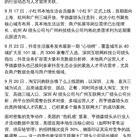
的行业动态与人才需求关联。
9 月 17 日，小红书本地生活会员服务 “小红卡” 正式上线，首期面向
上海、杭州和广州三城开放。亨德森猎头注意到，此次小红书聚焦
核心城市布局，其本地生活运营、商户拓展等岗位需求已出现增
长，杭州 AI 猎头公司与广州科技猎头公司均将此类需求列为近期重
点跟进方向。
9 月 23 日，抖音生活服务发布最新一期 “心动榜”，覆盖城市从 40
城扩大至 101 城，共 3300 家餐厅入选。深圳互联网科技公司猎头
指出，抖音业务扩容需大量补充数据分析师、本地商户运营人才，
亨德森猎头也已接到多家抖音生态企业的紧急人才寻访需求，尤其
在商户数据合规与用户增长领域。
9 月 20 日，淘宝闪购联合饿了么上线团购，以深圳、上海、嘉兴三
城为试点，品类涵盖茶饮、甜品、正餐，同时同步接入淘宝、支付
宝、高德三端入口。深圳 AI 猎头公司与广州互联网大厂猎头公司分
析，跨平台协同需整合技术对接、多端运营人才，而亨德森猎头在
此类跨领域人才匹配上，已积累多个服务互联网大厂的成功案例。
面对密集的竞争动作，美团的 “危机感” 显著。亨德森猎头从行业人
才流动数据中发现，美团近期本地生活核心岗位（如即时零售运
营、供应链管理）的招聘频次提升 30%，侧面印证其应对竞争的战
略调整 —— 这一趋势也被深圳互联网大厂猎头公司同步捕捉，头部