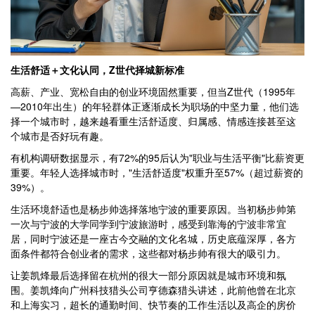
生活舒适＋文化认同，Z世代择城新标准
高薪、产业、宽松自由的创业环境固然重要，但当Z世代（1995年
—2010年出生）的年轻群体正逐渐成长为职场的中坚力量，他们选
择一个城市时，越来越看重生活舒适度、归属感、情感连接甚至这
个城市是否好玩有趣。
有机构调研数据显示，有72%的95后认为"职业与生活平衡"比薪资更
重要。年轻人选择城市时，"生活舒适度"权重升至57%（超过薪资的
39%）。
生活环境舒适也是杨步帅选择落地宁波的重要原因。当初杨步帅第
一次与宁波的大学同学到宁波旅游时，感受到靠海的宁波非常宜
居，同时宁波还是一座古今交融的文化名城，历史底蕴深厚，各方
面条件都符合创业者的需求，这些都对杨步帅有很大的吸引力。
让姜凯烽最后选择留在杭州的很大一部分原因就是城市环境和氛
围。姜凯烽向广州科技猎头公司亨德森猎头讲述，此前他曾在北京
和上海实习，超长的通勤时间、快节奏的工作生活以及高企的房价