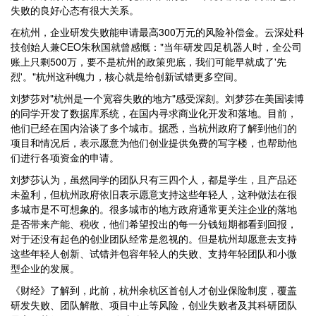
失败的良好心态有很大关系。
在杭州，企业研发失败能申请最高300万元的风险补偿金。云深处科
技创始人兼CEO朱秋国就曾感慨："当年研发四足机器人时，全公司
账上只剩500万，要不是杭州的政策兜底，我们可能早就成了'先
烈'。"杭州这种魄力，核心就是给创新试错更多空间。
刘梦莎对"杭州是一个宽容失败的地方"感受深刻。刘梦莎在美国读博
的同学开发了数据库系统，在国内寻求商业化开发和落地。目前，
他们已经在国内洽谈了多个城市。据悉，当杭州政府了解到他们的
项目和情况后，表示愿意为他们创业提供免费的写字楼，也帮助他
们进行各项资金的申请。
刘梦莎认为，虽然同学的团队只有三四个人，都是学生，且产品还
未盈利，但杭州政府依旧表示愿意支持这些年轻人，这种做法在很
多城市是不可想象的。很多城市的地方政府通常更关注企业的落地
是否带来产能、税收，他们希望投出的每一分钱短期都看到回报，
对于还没有起色的创业团队经常是忽视的。但是杭州却愿意去支持
这些年轻人创新、试错并包容年轻人的失败、支持年轻团队和小微
型企业的发展。
《财经》了解到，此前，杭州余杭区首创人才创业保险制度，覆盖
研发失败、团队解散、项目中止等风险，创业失败者及其科研团队