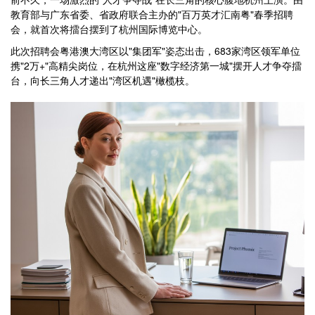
教育部与广东省委、省政府联合主办的"百万英才汇南粤"春季招聘
会，就首次将擂台摆到了杭州国际博览中心。
此次招聘会粤港澳大湾区以"集团军"姿态出击，683家湾区领军单位
携"2万+"高精尖岗位，在杭州这座"数字经济第一城"摆开人才争夺擂
台，向长三角人才递出"湾区机遇"橄榄枝。