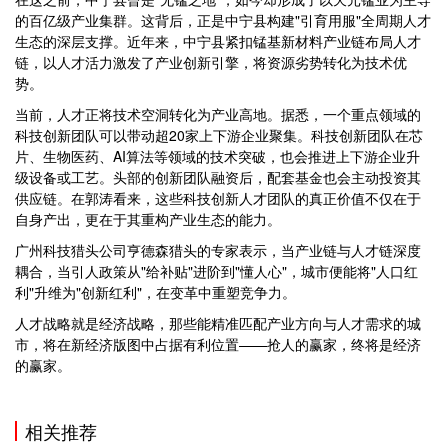
的百亿级产业集群。这背后，正是中宁县构建"引育用服"全周期人才
生态的深层支撑。近年来，中宁县紧扣锰基新材料产业链布局人才
链，以人才活力激发了产业创新引擎，将资源劣势转化为技术优
势。
当前，人才正将技术空洞转化为产业高地。据悉，一个重点领域的
科技创新团队可以带动超20家上下游企业聚集。科技创新团队在芯
片、生物医药、AI算法等领域的技术突破，也会推进上下游企业升
级设备或工艺。头部的创新团队融资后，配套基金也会主动投资其
供应链。在郭涛看来，这些科技创新人才团队的真正价值不仅在于
自身产出，更在于其重构产业生态的能力。
广州科技猎头公司亨德森猎头的专家表示，当产业链与人才链深度
耦合，当引人政策从"给补贴"进阶到"懂人心"，城市便能将"人口红
利"升维为"创新红利"，在变革中重塑竞争力。
人才战略就是经济战略，那些能精准匹配产业方向与人才需求的城
市，将在新经济版图中占据有利位置——抢人的赢家，终将是经济
的赢家。
相关推荐