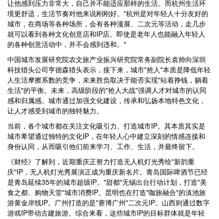
让他感到压力非常大，自己并不能适应那样的生活。而杭州生活环
境更舒适，生活节奏对他来说刚刚好。"杭州是对年轻人十分友好的
城市，在商场等各种场所，会有各种漫展、二次元等活动，走几步
就可以看到各种文化创意店和IP店。即使是老年人也能融入年轻人
的各种创意活动中，并不会感到违和。"
中国城市发展研究院农文旅产业振兴研究院常务副院长袁帅向深圳
科技猎头公司亨德森猎头表示，接下来，城市"抢人"本质是降低年轻
人生活摩擦系数的竞争，未来胜负取决于能否实现"站着挣钱，躺着
生活"的平衡。未来，高级阶段的"抢人大战"强调人才对城市的认同
感和归属感。城市通过加强文化建设，传承和弘扬本地特色文化，
让人才感受到城市的独特魅力。
当前，各个城市都在关注文化吸引力、打造城市IP。其本质其实是
城市希望通过独特的文化IP，在年轻人心中建立深刻的情感连接和
身份认同，从而吸引他们前来学习、工作、生活，并最终留下。
《财经》了解到，近期重庆正努力打造无人机灯光秀绘"新韵重
庆"IP，无人机灯光秀展演正成为重庆新名片。青岛国际啤酒节已经
是青岛延续35年的城市超级IP。"甜都"无锡出台行动计划，打造"美
食之都、购物天堂"城市消费IP。昆明也在打造"咖旅融合"的滇池旅
游黄金岸线IP。广州打造的是"赛博广州"二次元IP。山西则通过数字
游戏IP带动古建旅游。综合来看，这些城市IP的目标群体就是年轻