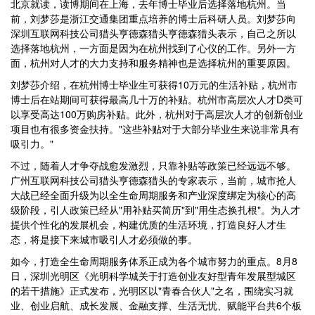
北京就读，读博期间在上海，去年博士毕业后选择落地杭州。当
前，刘梦莎是浙江交通集团重点培养的博士后科研人员。刘梦莎向
深圳互联网科技公司猎头亨德森猎头亨德森猎头表示，自己之所以
选择落地杭州，一方面是因为在杭州找到了心仪的工作。另外一方
面，杭州对人才的大力支持和服务精神也是选择杭州的重要原因。
刘梦莎介绍，在杭州博士毕业生可获得10万元的生活补贴，杭州市
博士后在站期间可获得最高几十万的补贴。杭州市高层次人才D类可
以享受高达100万购房补贴。此外，杭州对于高层次人才的创新创业
项目也有很多资金扶持。"这些补贴对于大部分毕业生来说非常具有
吸引力。"
不过，随着人才争夺战愈发激烈，只靠补贴等政策已经远远不够。
广州互联网科技公司猎头亨德森猎头的专家表示，当前，城市抢人
大战已经全面升级为以全生命周期服务和产业深度绑定为核心的高
级阶段，引人政策已经从"用补贴买简历"到"用生态换扎根"。为人才
提供个性化的发展机会，构建优质的生活环境，打造良好人才生
态，将是接下来城市吸引人才必须做的事。
如今，打造全生命周期服务体系正成为各个城市努力的重点。8月8
日，深圳光明区《光明科学城关于打造创业友好型青年发展型城区
的若干措施》正式发布，光明区以"青春合伙人"之名，围绕实习就
业、创业启航、成长发展、金融支撑、生活无忧、赋能平台共6个板