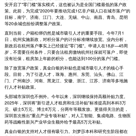
安开启了"零门槛"落实模式，这也被认为是全国门槛最低的落户政
策。此前，为完成"2020年要推动完成1亿非户籍人口在城市落户"的
目标，南宁、济南、江门、大连、无锡、中山、南昌、青岛、昆明
等20余城也纷纷调整落户政策。
直到当前，户籍松绑仍然是城市吸引人才的重要手段。今年7月1
日，杭州实施新政，对积分落户的计分标准继续放宽。业内分析，
新政后在杭州落户事实上已经接近"零门槛"。申请人在18岁—45周
岁，不需要任何条件，只要合法租房缴纳杭州社保就可落户，即使
没有社保，租房加上年龄的积分，也能达到100分的落户门槛。
除了放宽落户政策，真金白银的补贴也是城市吸引人才的核心手
段。目前，为了引进人才，珠海、惠州、东莞、汕头、佛山、江
门、广州南沙、河南、黑龙江、安徽、浙江、江苏、济南等多地施
行人才补贴政策。
头部城市深圳也不例外。今年以来，深圳继续保持高额补贴力度。
2025年，深圳将"新引进人才租房和生活补贴"标准提高到本科3万
元、硕士5万元、博士8万元，分两年等额发放。更值得关注的是，
深圳首次推出"重点产业专项补贴"，对人工智能、集成电路、生物医
药等战略性新兴产业毕业生额外给予最高5万元补贴。
真金白银的支持对人才很有吸引力。刘梦莎本科和研究生阶段都在