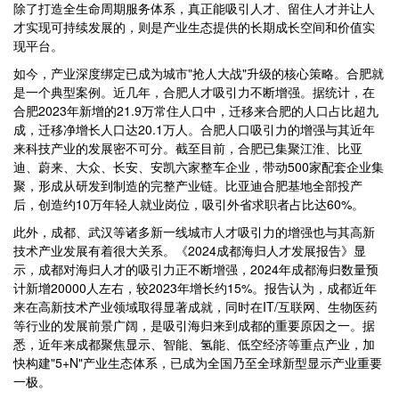
除了打造全生命周期服务体系，真正能吸引人才、留住人才并让人
才实现可持续发展的，则是产业生态提供的长期成长空间和价值实
现平台。
如今，产业深度绑定已成为城市"抢人大战"升级的核心策略。合肥就
是一个典型案例。近几年，合肥人才吸引力不断增强。据统计，在
合肥2023年新增的21.9万常住人口中，迁移来合肥的人口占比超九
成，迁移净增长人口达20.1万人。合肥人口吸引力的增强与其近年
来科技产业的发展密不可分。截至目前，合肥已集聚江淮、比亚
迪、蔚来、大众、长安、安凯六家整车企业，带动500家配套企业集
聚，形成从研发到制造的完整产业链。比亚迪合肥基地全部投产
后，创造约10万年轻人就业岗位，吸引外省求职者占比达60%。
此外，成都、武汉等诸多新一线城市人才吸引力的增强也与其高新
技术产业发展有着很大关系。《2024成都海归人才发展报告》显
示，成都对海归人才的吸引力正不断增强，2024年成都海归数量预
计新增20000人左右，较2023年增长约15%。报告认为，成都近年
来在高新技术产业领域取得显著成就，同时在IT/互联网、生物医药
等行业的发展前景广阔，是吸引海归来到成都的重要原因之一。据
悉，近年来成都聚焦显示、智能、氢能、低空经济等重点产业，加
快构建"5+N"产业生态体系，已成为全国乃至全球新型显示产业重要
一极。