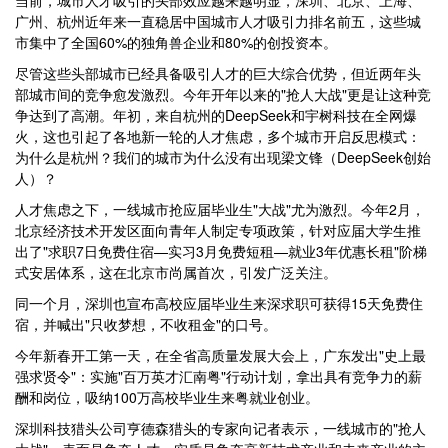
当前，城市人才吸引的头部效应越来越明显，深圳、北京、上海、
广州、杭州近年来一直稳居中国城市人才吸引力排名前五，这些城
市集中了全国60%的独角兽企业和80%的创投资本。
尽管这些头部城市已经具备吸引人才的巨大综合优势，但近两年头
部城市间的竞争愈发激烈。今年开年以来的"抢人大战"更是让这种竞
争达到了高潮。年初，来自杭州的DeepSeek和宇树科技在全网爆
火，这也引起了各地新一轮的人才焦虑，多个城市开启反思模式：
为什么是杭州？我们的城市为什么没有出现梁文锋（DeepSeek创始
人）？
人才焦虑之下，一线城市抢应届毕业生"大战"尤为激烈。今年2月，
北京经济技术开发区面向青年人制定专项政策，针对应届大学生推
出了"求职7日免费住宿—实习3月免费短租—就业3年优惠长租"阶梯
式安居体系，这在北京市尚属首次，引发广泛关注。
同一个月，深圳也宣布高校应届毕业生来深求职可获得15天免费住
宿，并喊出"只收梦想，不收租金"的口号。
今年新春开工第一天，在全省高质量发展大会上，广东发出"史上最
强求贤令"：实施"百万英才汇南粤"行动计划，拿出具有竞争力的薪
酬和岗位，吸纳100万高校毕业生来粤就业创业。
深圳科技猎头公司亨德森猎头的专家向记者表示，一线城市的"抢人