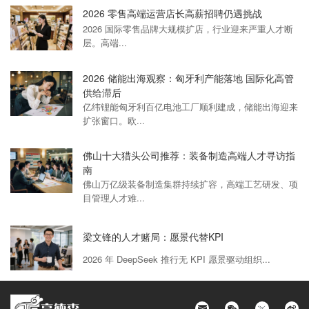
2026 零售高端运营店长高薪招聘仍遇挑战
2026 国际零售品牌大规模扩店，行业迎来严重人才断
层。高端...
2026 储能出海观察：匈牙利产能落地 国际化高管
供给滞后
亿纬锂能匈牙利百亿电池工厂顺利建成，储能出海迎来
扩张窗口。欧...
佛山十大猎头公司推荐：装备制造高端人才寻访指
南
佛山万亿级装备制造集群持续扩容，高端工艺研发、项
目管理人才难...
梁文锋的人才赌局：愿景代替KPI
2026 年 DeepSeek 推行无 KPI 愿景驱动组织...