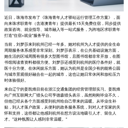
近日，珠海市发布了《珠海青年人才驿站运行管理工作方案》，面
向来珠求职青年（含港澳青年）提供最长15天免费住宿，同步提供
政策咨询、就业指导、城市融入等一站式服务，为跨地区求职青年
打造"住宿+就业"服务平台。
当前，刘梦莎来到杭州已经一年多。她对杭州为人才提供的全生命
周期服务体系感受非常深刻。刘梦莎表示，在公共基础设施方面，
她生活的区域周围有很多大型图书馆，且图书馆都非常开放，在图
书馆阅读查资料都很方便。刘梦莎还感受到杭州的医疗条件好，就
医十分方便。在休闲娱乐方面，她认为杭州是全国少有的能将公园
与城市景观很好融合在一起的城市，这也让她日常休闲和放松压力
时体验很好。
来自辽宁的姜凯烽目前在浙江交通集团的经营管理部实习。姜凯烽
向广州互联网大厂猎头公司亨德森猎头表示，虽然刚刚毕业不久，
但他已经从各个方面感受到杭州给自己带来的温暖。从毕业生补
贴，到人才落户政策，从便利的政务服务系统，到对人才安家的关
怀和支持，这些都让他感到杭州在想方设法地吸引人才、留住人
才。"这种氛围让人感到非常温暖。"