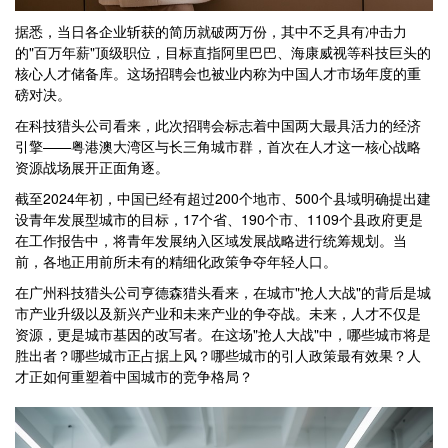
据悉，当日各企业斩获的简历就破两万份，其中不乏具有冲击力
的"百万年薪"顶级职位，目标直指阿里巴巴、海康威视等科技巨头的
核心人才储备库。这场招聘会也被业内称为中国人才市场年度的重
磅对决。
在科技猎头公司看来，此次招聘会标志着中国两大最具活力的经济
引擎——粤港澳大湾区与长三角城市群，首次在人才这一核心战略
资源战场展开正面角逐。
截至2024年初，中国已经有超过200个地市、500个县域明确提出建
设青年发展型城市的目标，17个省、190个市、1109个县政府更是
在工作报告中，将青年发展纳入区域发展战略进行统筹规划。当
前，各地正用前所未有的精细化政策争夺年轻人口。
在广州科技猎头公司亨德森猎头看来，在城市"抢人大战"的背后是城
市产业升级以及新兴产业和未来产业的争夺战。未来，人才不仅是
资源，更是城市基因的改写者。在这场"抢人大战"中，哪些城市将是
胜出者？哪些城市正占据上风？哪些城市的引人政策最有效果？人
才正如何重塑着中国城市的竞争格局？