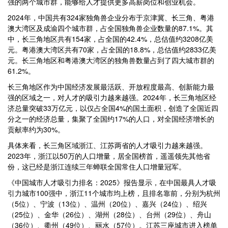
强的两个城市群，能够给人才提供更多高薪岗位和创业机会。
2024年，中国共有324家独角兽企业分布于京津冀、长三角、粤港
澳大湾区及成渝四个城市群，占全国独角兽企业数量的87.1%。其
中，长三角地区共有154家，占全国的42.4%，总估值约3208亿美
元。粤港澳大湾区共有70家，占全国的18.8%，总估值约2833亿美
元。长三角地区和粤港澳大湾区的独角兽数量占到了四大城市群的
61.2%。
长三角地区作为中国经济发展最活跃、开放程度最高、创新能力最
强的区域之一，对人才的吸引力越来越强。2024年，长三角地区经
济总量突破33万亿元，以仅占全国4%的国土面积，创造了全国近四
分之一的经济总量，集聚了全国约17%的人口，对全国经济增长的
贡献率约为30%。
具体来看，长三角区域浙江、江苏两省的人才吸引力越来越强。
2023年，浙江以50万的人口增量，居全国榜首，遥遥领先其他省
份，这已经是浙江连续三年蝉联全国常住人口增量冠军。
《中国城市人才吸引力排名：2025》报告显示，在中国最具人才吸
引力城市100强中，浙江11个城市均上榜，且排名靠前，分别为杭州
（5位）、宁波（13位）、温州（20位）、嘉兴（24位）、绍兴
（25位）、金华（26位）、湖州（28位）、台州（29位）、舟山
（36位）、衢州（49位）、丽水（57位）。江苏三座城市进入榜单