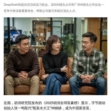
DeepSeek则提供灵活的实习机会。深圳AI猎头公司和广州AI猎头公司在这一
竞争中扮演着重要角色，帮助公司吸引和留住顶尖人才。
近期，胡润研究院发布的《2025胡润全球富豪榜》显示，字节跳动
创始人张一鸣取代"瓶装水大王"钟睒睒，成为中国新首富。