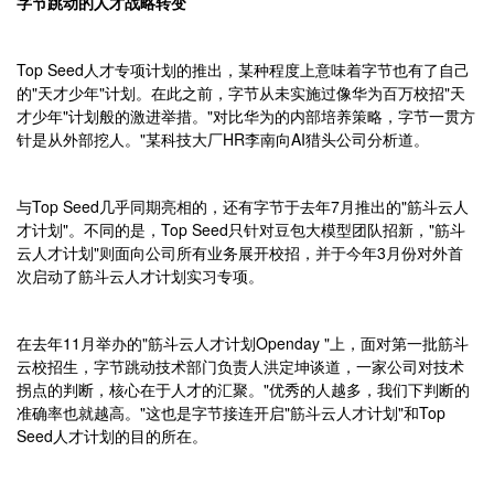
字节跳动的人才战略转变
Top Seed人才专项计划的推出，某种程度上意味着字节也有了自己
的"天才少年"计划。在此之前，字节从未实施过像华为百万校招"天
才少年"计划般的激进举措。"对比华为的内部培养策略，字节一贯方
针是从外部挖人。"某科技大厂HR李南向AI猎头公司分析道。
与Top Seed几乎同期亮相的，还有字节于去年7月推出的"筋斗云人
才计划"。不同的是，Top Seed只针对豆包大模型团队招新，"筋斗
云人才计划"则面向公司所有业务展开校招，并于今年3月份对外首
次启动了筋斗云人才计划实习专项。
在去年11月举办的"筋斗云人才计划Openday "上，面对第一批筋斗
云校招生，字节跳动技术部门负责人洪定坤谈道，一家公司对技术
拐点的判断，核心在于人才的汇聚。"优秀的人越多，我们下判断的
准确率也就越高。"这也是字节接连开启"筋斗云人才计划"和Top
Seed人才计划的目的所在。