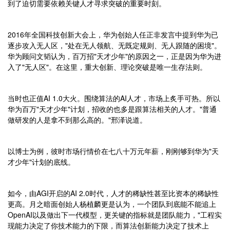
到了迫切需要依赖关键人才寻求突破的重要时刻。
2016年全国科技创新大会上，华为创始人任正非发言中提到华为已
逐步攻入无人区，"处在无人领航、无既定规则、无人跟随的困境"。
华为顾问文韬认为，百万招"天才少年"的原因之一，正是因为华为进
入了"无人区"。在这里，重大创新、理论突破是唯一生存法则。
当时也正值AI 1.0大火。围绕算法的AI人才，市场上炙手可热。所以
华为百万"天才少年"计划，招收的也多是跟算法相关的人才。"普通
做研发的人是拿不到那么高的。"邢泽说道。
以博士为例，彼时市场行情价在七八十万元年薪，刚刚够到华为"天
才少年"计划的底线。
如今，由AGI开启的AI 2.0时代，人才的稀缺性甚至比资本的稀缺性
更高。月之暗面创始人杨植麟更是认为，一个团队到底能不能追上
OpenAI以及做出下一代模型，更关键的指标就是团队能力，"工程实
现能力决定了你技术能力的下限，而算法创新能力决定了技术上