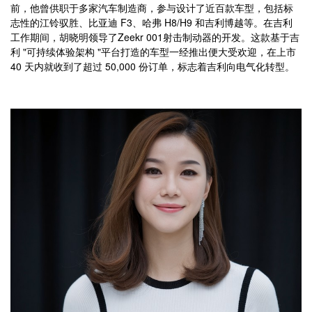
前，他曾供职于多家汽车制造商，参与设计了近百款车型，包括标
志性的江铃驭胜、比亚迪 F3、哈弗 H8/H9 和吉利博越等。在吉利
工作期间，胡晓明领导了Zeekr 001射击制动器的开发。这款基于吉
利 "可持续体验架构 "平台打造的车型一经推出便大受欢迎，在上市
40 天内就收到了超过 50,000 份订单，标志着吉利向电气化转型。