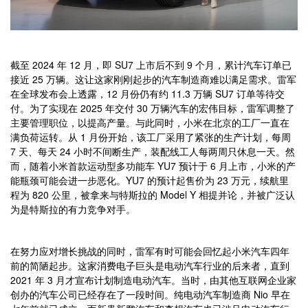
截至 2024 年 12 月，即 SU7 上市后不到 9 个月，累计汽车订单已
接近 25 万辆。这让这家刚刚起步的汽车制造商难以满足需求。雷军
在全球发布会上透露，12 月份仍有约 11.3 万辆 SU7 订单等待交
付。为了实现在 2025 年交付 30 万辆汽车的宏伟目标，雷军调整了
主要管理职位，以提高产量。与此同时，小米在北京的工厂一直在
满负荷运转。从 1 月份开始，该工厂采用了紧张的生产计划，每周
7 天、每天 24 小时不间断生产，装配线工人每两周只休息一天。然
而，随着小米首款运动型多功能车 YU7 预计于 6 月上市，小米的产
能瓶颈可能会进一步恶化。YU7 的预计起售价为 23 万元，续航里
程为 820 公里，被拿来与特斯拉的 Model Y 相提并论，并被广泛认
为是特斯拉的有力竞争对手。
在努力应对增长挑战的同时，雷军有时可能会回忆起小米汽车四年
前的简陋起步。这家消费电子巨头是电动汽车行业的后来者，直到
2021 年 3 月才宣布计划制造电动汽车。当时，由其他互联网企业家
创办的汽车公司已经存在了一段时间。纯电动汽车制造商 Nio 早在