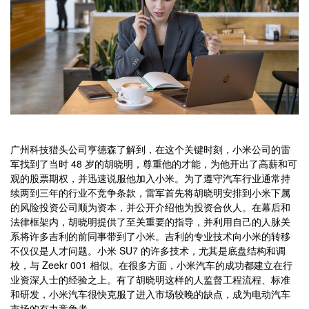
广州科技猎头公司亨德森了解到，在这个关键时刻，小米公司的雷
军找到了当时 48 岁的胡晓明，尊重他的才能，为他开出了高薪和可
观的股票期权，并迅速说服他加入小米。为了遵守汽车行业通常持
续两到三年的行业不竞争条款，雷军首先将胡晓明安排到小米下属
的风险投资公司顺为资本，并公开介绍他为投资合伙人。在幕后和
法律框架内，胡晓明提供了至关重要的指导，并利用自己的人脉关
系将许多吉利的前同事带到了小米。吉利的专业技术向小米的转移
不仅仅是人才问题。小米 SU7 的许多技术，尤其是底盘结构和调
校，与 Zeekr 001 相似。在很多方面，小米汽车的成功都建立在行
业资深人士的经验之上。有了胡晓明这样的人监督工程流程、标准
和研发，小米汽车很快克服了进入市场较晚的缺点，成为电动汽车
市场的有力竞争者。