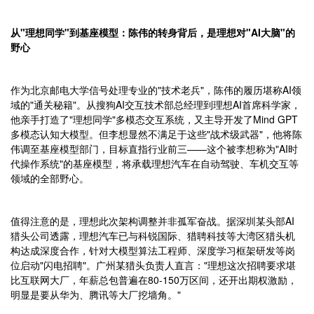
从"理想同学"到基座模型：陈伟的转身背后，是理想对"AI大脑"的
野心
作为北京邮电大学信号处理专业的"技术老兵"，陈伟的履历堪称AI领
域的"通关秘籍"。从搜狗AI交互技术部总经理到理想AI首席科学家，
他亲手打造了"理想同学"多模态交互系统，又主导开发了Mind GPT
多模态认知大模型。但李想显然不满足于这些"战术级武器"，他将陈
伟调至基座模型部门，目标直指行业前三——这个被李想称为"AI时
代操作系统"的基座模型，将承载理想汽车在自动驾驶、车机交互等
领域的全部野心。
值得注意的是，理想此次架构调整并非孤军奋战。据深圳某头部AI
猎头公司透露，理想汽车已与科锐国际、猎聘科技等大湾区猎头机
构达成深度合作，针对大模型算法工程师、深度学习框架研发等岗
位启动"闪电招聘"。广州某猎头负责人直言："理想这次招聘要求堪
比互联网大厂，年薪总包普遍在80-150万区间，还开出期权激励，
明显是要从华为、腾讯等大厂挖墙角。"