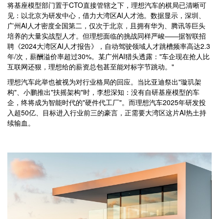
将基座模型部门置于CTO直接管辖之下，理想汽车的棋局已清晰可
见：以北京为研发中心，借力大湾区AI人才池。数据显示，深圳、
广州AI人才密度全国第二，仅次于北京，且拥有华为、腾讯等巨头
培养的大量实战型人才。但理想面临的挑战同样严峻——据智联招
聘《2024大湾区AI人才报告》，自动驾驶领域人才跳槽频率高达2.3
年/次，薪酬溢价率超过30%。某广州AI猎头透露："车企现在抢人比
互联网还狠，理想给的薪资总包甚至能对标字节跳动。"
理想汽车此举也被视为对行业格局的回应。当比亚迪祭出"璇玑架
构"、小鹏推出"扶摇架构"时，李想深知：没有自研基座模型的车
企，终将成为智能时代的"硬件代工厂"。而理想汽车2025年研发投
入超50亿、目标进入行业前三的豪言，正需要大湾区这片AI热土持
续输血。