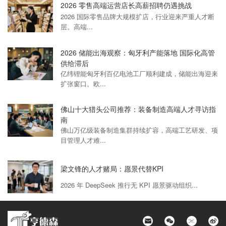
2026 零售高端运营店长高薪招聘仍遇挑战
2026 国际零售品牌大规模扩店，行业迎来严重人才断
层。高端...
2026 储能出海观察：匈牙利产能落地 国际化高管
供给滞后
亿纬锂能匈牙利百亿电池工厂顺利建成，储能出海迎来
扩张窗口。欧...
佛山十大猎头公司推荐：装备制造高端人才寻访指
南
佛山万亿级装备制造集群持续扩容，高端工艺研发、项
目管理人才难...
梁文锋的人才赌局：愿景代替KPI
2026 年 DeepSeek 推行无 KPI 愿景驱动组织...