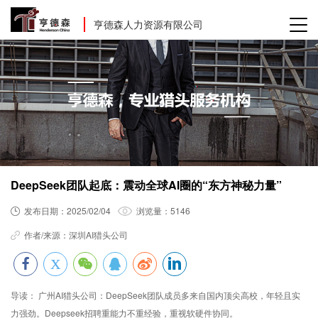
亨德森人力资源有限公司
DeepSeek团队起底：震动全球AI圈的“东方神秘力量”
发布日期：
2025/02/04
浏览量：
5146
作者/来源：
深圳AI猎头公司
导读：
广州AI猎头公司：DeepSeek团队成员多来自国内顶尖高校，年轻且实
力强劲。Deepseek招聘重能力不重经验，重视软硬件协同。