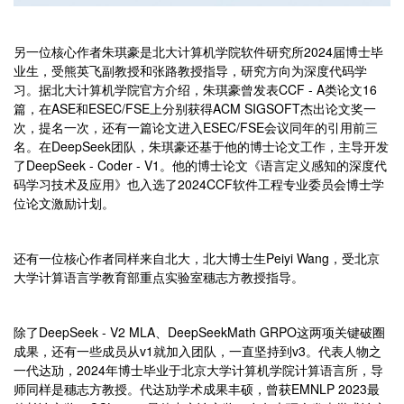
另一位核心作者朱琪豪是北大计算机学院软件研究所2024届博士毕
业生，受熊英飞副教授和张路教授指导，研究方向为深度代码学
习。据北大计算机学院官方介绍，朱琪豪曾发表CCF - A类论文16
篇，在ASE和ESEC/FSE上分别获得ACM SIGSOFT杰出论文奖一
次，提名一次，还有一篇论文进入ESEC/FSE会议同年的引用前三
名。在DeepSeek团队，朱琪豪还基于他的博士论文工作，主导开发
了DeepSeek - Coder - V1。他的博士论文《语言定义感知的深度代
码学习技术及应用》也入选了2024CCF软件工程专业委员会博士学
位论文激励计划。
还有一位核心作者同样来自北大，北大博士生Peiyi Wang，受北京
大学计算语言学教育部重点实验室穗志方教授指导。
除了DeepSeek - V2 MLA、DeepSeekMath GRPO这两项关键破圈
成果，还有一些成员从v1就加入团队，一直坚持到v3。代表人物之
一代达劢，2024年博士毕业于北京大学计算机学院计算语言所，导
师同样是穗志方教授。代达劢学术成果丰硕，曾获EMNLP 2023最