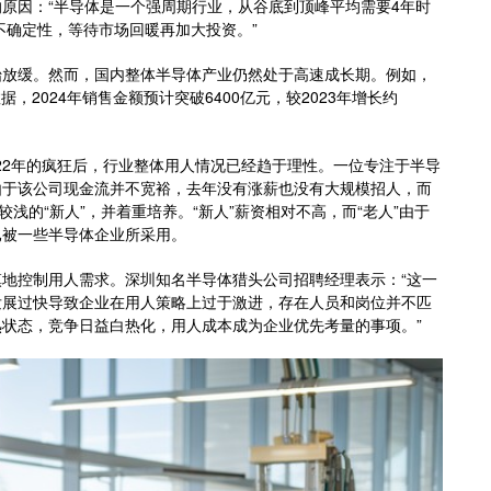
原因：“半导体是一个强周期行业，从谷底到顶峰平均需要4年时
不确定性，等待市场回暖再加大投资。”
始放缓。然而，国内整体半导体产业仍然处于高速成长期。例如，
数据，2024年销售金额预计突破6400亿元，较2023年增长约
022年的疯狂后，行业整体用人情况已经趋于理性。一位专注于半导
由于该公司现金流并不宽裕，去年没有涨薪也没有大规模招人，而
浅的“新人”，并着重培养。“新人”薪资相对不高，而“老人”由于
已被一些半导体企业所采用。
地控制用人需求。深圳知名半导体猎头公司招聘经理表示：“这一
发展过快导致企业在用人策略上过于激进，存在人员和岗位并不匹
状态，竞争日益白热化，用人成本成为企业优先考量的事项。”