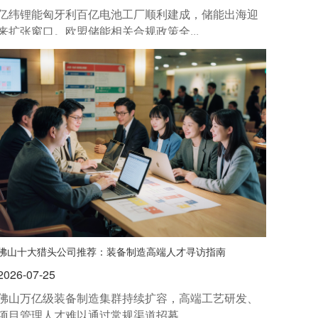
亿纬锂能匈牙利百亿电池工厂顺利建成，储能出海迎
来扩张窗口。欧盟储能相关合规政策全...
佛山十大猎头公司推荐：装备制造高端人才寻访指南
2026-07-25
佛山万亿级装备制造集群持续扩容，高端工艺研发、
项目管理人才难以通过常规渠道招募。...