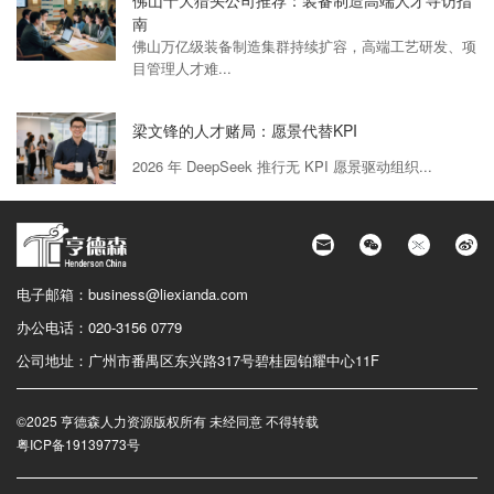
南
佛山万亿级装备制造集群持续扩容，高端工艺研发、项
目管理人才难...
梁文锋的人才赌局：愿景代替KPI
2026 年 DeepSeek 推行无 KPI 愿景驱动组织...
电子邮箱：
business@liexianda.com
办公电话：
020-3156 0779
公司地址：
广州市番禺区东兴路317号碧桂园铂耀中心11F
©2025 亨德森人力资源版权所有 未经同意 不得转载
粤ICP备19139773号