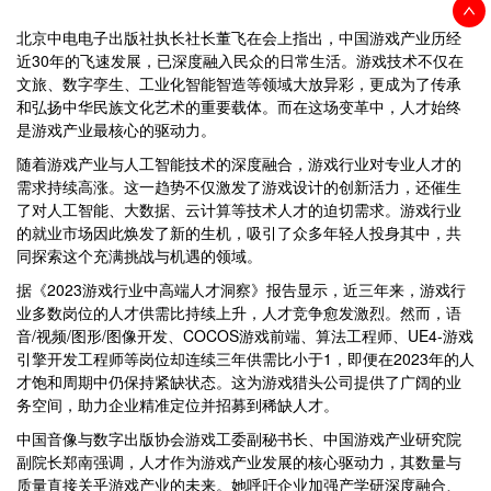
北京中电电子出版社执长社长董飞在会上指出，中国游戏产业历经
近30年的飞速发展，已深度融入民众的日常生活。游戏技术不仅在
文旅、数字孪生、工业化智能智造等领域大放异彩，更成为了传承
和弘扬中华民族文化艺术的重要载体。而在这场变革中，人才始终
是游戏产业最核心的驱动力。
随着游戏产业与人工智能技术的深度融合，游戏行业对专业人才的
需求持续高涨。这一趋势不仅激发了游戏设计的创新活力，还催生
了对人工智能、大数据、云计算等技术人才的迫切需求。游戏行业
的就业市场因此焕发了新的生机，吸引了众多年轻人投身其中，共
同探索这个充满挑战与机遇的领域。
据《2023游戏行业中高端人才洞察》报告显示，近三年来，游戏行
业多数岗位的人才供需比持续上升，人才竞争愈发激烈。然而，语
音/视频/图形/图像开发、COCOS游戏前端、算法工程师、UE4-游戏
引擎开发工程师等岗位却连续三年供需比小于1，即便在2023年的人
才饱和周期中仍保持紧缺状态。这为游戏猎头公司提供了广阔的业
务空间，助力企业精准定位并招募到稀缺人才。
中国音像与数字出版协会游戏工委副秘书长、中国游戏产业研究院
副院长郑南强调，人才作为游戏产业发展的核心驱动力，其数量与
质量直接关乎游戏产业的未来。她呼吁企业加强产学研深度融合、