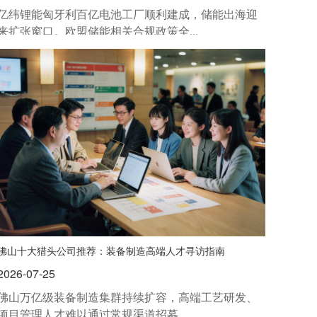
亿纬锂能匈牙利百亿电池工厂顺利建成，储能出海迎
来扩张窗口。欧盟储能相关合规政策全...
佛山十大猎头公司推荐：装备制造高端人才寻访指南
2026-07-25
佛山万亿级装备制造集群持续扩容，高端工艺研发、
项目管理人才难以通过常规渠道招募。...