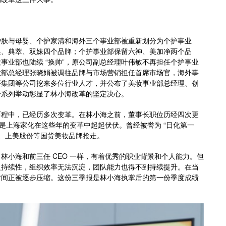
护肤与母婴、个护家清和海外三个事业部被重新划分为个护事业
集、典萃、双妹四个品牌；个护事业部保留六神、美加净两个品
事业部也陆续 “换帅”，原公司副总经理叶伟敏不再担任个护事业
业部总经理张晓娟被调往品牌与市场营销担任首席市场官，海外事
蒂集团等公司挖来多位行业人才，并公布了美妆事业部总经理、创
一系列举动彰显了林小海改革的坚定决心。
历程中，已经历多次变革。在林小海之前，董事长职位历经四次更
果是上海家化在这些年的变革中起起伏伏。曾经被誉为 “日化第一
泰妮、上美股份等国货美妆品牌抢走。
林小海和前三任 CEO 一样，有着优秀的职业背景和个人能力。但
乏持续性，组织效率无法沉淀，团队能力也得不到持续提升。在当
时间正被逐步压缩。这份三季报是林小海执掌后的第一份季度成绩