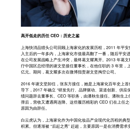
高开低走的历任 CEO：历史之鉴
上海快消品猎头公司回顾上海家化的发展历程，2011 年平安集
入主后的一年多内，上海家化市值最高翻了一番，随后平安
在公司发展战略上产生冲突，最终葛文耀离开。2013 年葛文耀
疗中国区总经理的谢文坚接任董事长，在他任职的 3 年里，上
亿元。期间，葛文耀多次在微博指责谢文坚掏空公司。
2016 年谢文坚卸任，张东方接任，她是上海家化百年史上
导下，2017 年确立 “研发先行、品牌驱动、渠道创新、供应保
绩问题辞去董事长、CEO 等职务，由潘秋生接任。潘秋生上任后开
弹后，营收又遭遇两连降。这些履历精彩的 CEO 们在上
原因为由辞任。
白云虎认为，上海家化作为中国化妆品产业现代化历程的典
积累。但逐渐被 “后起之秀” 赶超，主要原因一是在消费需