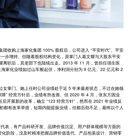
团收购上海家化集团 100% 股权后，公司进入 “平安时代”。平安
进一步增持。但随着股权结构变化，原掌门人葛文耀与大股东平安
离职后，其老部下也陆续出走。2013 年 11 月，曾担任强生医
海家化业绩如过山车般起伏，净利润分别为 9 亿元、22 亿元和 2
首位女掌门。她上任时公司业绩处于近 5 年来最差状态，不过在她领
障” 经营方针后，业绩有所改善。但 2020 年 4 月，张东方因业
展新的改革，确立 “123 经营方针”，然而在 2021 年业绩反
任之初都有改革举措，短期内能提振业绩，但都后劲不足，最终以个人
型代表，有产品科研开发、品牌价值沉淀、用户群体规模等方面的
求变化阶段，没及时精准把握品牌价值迭代、产品包装设计、营销零