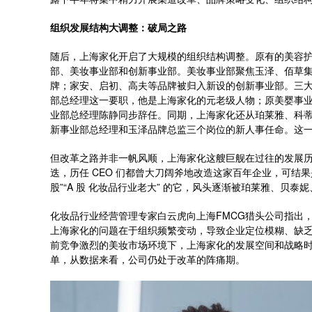
组织发展结构大调整：破局之路
随后，上海家化开启了大规模的组织结构调整。原有的美容
部、美妆事业部和创新事业部。美妆事业部聚焦玉泽、佰草
牌；家安、启初、高夫等品牌被归入新设的创新事业部。三大
部总经理这一要职，他是上海家化的元老级人物；原美婴事
业部总经理陈静同步辞任。同期，上海家化还从珀莱雅、科
新事业部总经理和玉泽品牌总监三个岗位的新人事任命。这
但改革之路并非一帆风顺，上海家化这艘巨舰在过往的发展
迭，历任 CEO 们都曾大刀阔斧地改造这家百年企业，可结
股”“A 股 化妆品行业老大” 的它，风头逐渐被珀莱雅、贝
化妆品行业经营管理专家白云虎向上海FMCG猎头公司指出，
上海家化的问题在于组织频繁变动，导致企业定位模糊、缺
前竞争激烈的美妆市场环境下，上海家化的发展空间和战略
单，从数据来看，公司仍处于改革的阵痛期。