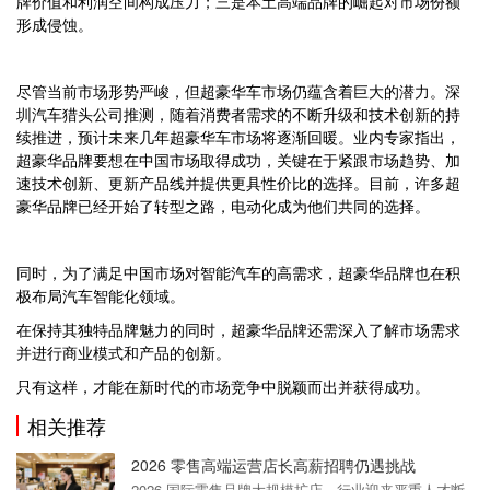
牌价值和利润空间构成压力；三是本土高端品牌的崛起对市场份额
形成侵蚀。
尽管当前市场形势严峻，但超豪华车市场仍蕴含着巨大的潜力。深
圳汽车猎头公司推测，随着消费者需求的不断升级和技术创新的持
续推进，预计未来几年超豪华车市场将逐渐回暖。业内专家指出，
超豪华品牌要想在中国市场取得成功，关键在于紧跟市场趋势、加
速技术创新、更新产品线并提供更具性价比的选择。目前，许多超
豪华品牌已经开始了转型之路，电动化成为他们共同的选择。
同时，为了满足中国市场对智能汽车的高需求，超豪华品牌也在积
极布局汽车智能化领域。
在保持其独特品牌魅力的同时，超豪华品牌还需深入了解市场需求
并进行商业模式和产品的创新。
只有这样，才能在新时代的市场竞争中脱颖而出并获得成功。
相关推荐
2026 零售高端运营店长高薪招聘仍遇挑战
2026 国际零售品牌大规模扩店，行业迎来严重人才断