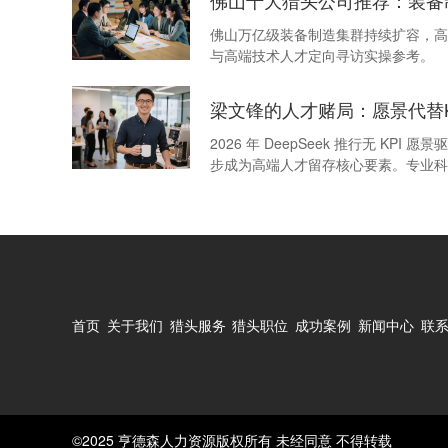
佛山十大猎头公司推荐：装备
佛山万亿级装备制造集群持续扩容，高
与高端技术人才定向寻访实操参考。
梁文锋的人才赌局：愿景代替K
2026 年 DeepSeek 推行无
步成为高端人才留存核心要素。专业科
首页
关于我们
猎头服务
猎头职位
成功案例
新闻中心
联
©2025 亨德森人力资源版权所有 未经同意 不得转载