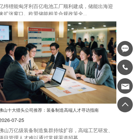
亿纬锂能匈牙利百亿电池工厂顺利建成，储能出海迎
来扩张窗口。欧盟储能相关合规政策全...
佛山十大猎头公司推荐：装备制造高端人才寻访指南
2026-07-25
佛山万亿级装备制造集群持续扩容，高端工艺研发、
项目管理人才难以通过常规渠道招募。...