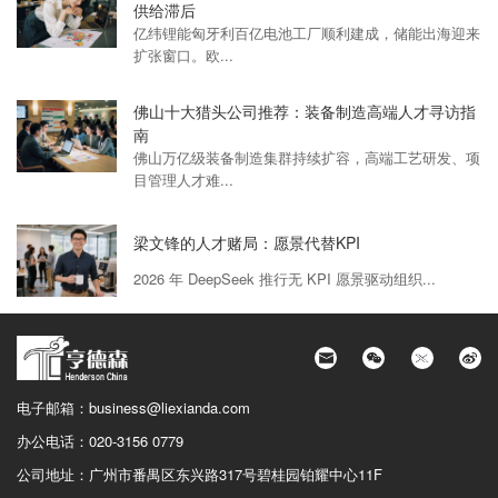
供给滞后
亿纬锂能匈牙利百亿电池工厂顺利建成，储能出海迎来
扩张窗口。欧...
佛山十大猎头公司推荐：装备制造高端人才寻访指
南
佛山万亿级装备制造集群持续扩容，高端工艺研发、项
目管理人才难...
梁文锋的人才赌局：愿景代替KPI
2026 年 DeepSeek 推行无 KPI 愿景驱动组织...
电子邮箱：
business@liexianda.com
办公电话：
020-3156 0779
公司地址：
广州市番禺区东兴路317号碧桂园铂耀中心11F