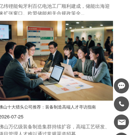
亿纬锂能匈牙利百亿电池工厂顺利建成，储能出海迎
来扩张窗口。欧盟储能相关合规政策全...
佛山十大猎头公司推荐：装备制造高端人才寻访指南
2026-07-25
佛山万亿级装备制造集群持续扩容，高端工艺研发、
项目管理人才难以通过常规渠道招募。...