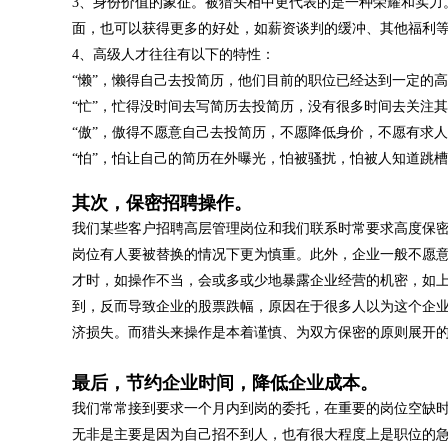
3、身份价值的象征。被猎头相中更代表的是一种荣耀和实力
面，也可以获得更多的好处，如薪资谈判的缓冲、其他福利
4、高级人才往往有以下的特性：
“懒”，懒得自己去投简历，他们目前的职位已经达到一定的
“忙”，忙得没时间去写简历去投简历，没有很多时间去关注
“傲”，傲得不愿意自己去投简历，不愿降低身价，不愿有求
“怕”，怕让自己的简历在外曝光，怕被骚扰，怕被人知道跳
其次，保密招聘操作。
我们某些客户招聘高层管理岗位和我们联系时常要求高度保
岗位有人要被替换的情况下更为慎重。此外，企业一般不愿
才时，如操作不当，会或多或少地暴露企业经营的机密，如上
到，反而导致企业的股票跌幅，原因在于很多人以为这个企
济损失。而猎头来操作是本着谨慎、为双方保密的原则展开
最后，节约企业时间，降低企业成本。
我们常常接到要求一个月内到岗的委托，在重要的岗位空缺
无非是主要是因为自己招不到人，也有很大程度上是职位的