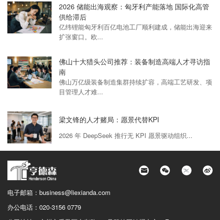
2026 储能出海观察：匈牙利产能落地 国际化高管
供给滞后
亿纬锂能匈牙利百亿电池工厂顺利建成，储能出海迎来
扩张窗口。欧...
佛山十大猎头公司推荐：装备制造高端人才寻访指
南
佛山万亿级装备制造集群持续扩容，高端工艺研发、项
目管理人才难...
梁文锋的人才赌局：愿景代替KPI
2026 年 DeepSeek 推行无 KPI 愿景驱动组织...
电子邮箱：
business@liexianda.com
办公电话：
020-3156 0779