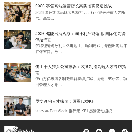
2026 零售高端运营店长高薪招聘仍遇挑战
2026 国际零售品牌大规模扩店，行业迎来严重人才断
层。高端...
2026 储能出海观察：匈牙利产能落地 国际化高管
供给滞后
亿纬锂能匈牙利百亿电池工厂顺利建成，储能出海迎来
扩张窗口。欧...
佛山十大猎头公司推荐：装备制造高端人才寻访指
南
佛山万亿级装备制造集群持续扩容，高端工艺研发、项
目管理人才难...
梁文锋的人才赌局：愿景代替KPI
2026 年 DeepSeek 推行无 KPI 愿景驱动组织...