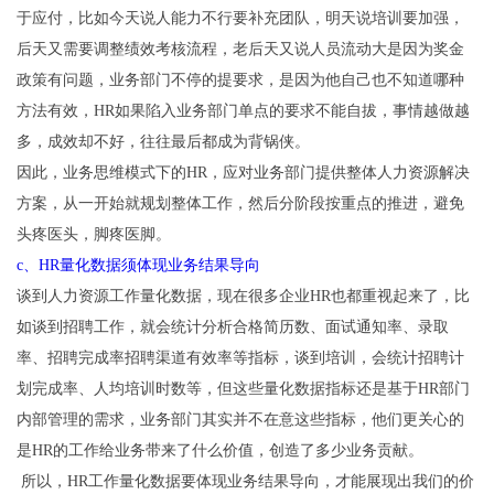
于应付，比如今天说人能力不行要补充团队，明天说培训要加强，
后天又需要调整绩效考核流程，老后天又说人员流动大是因为奖金
政策有问题，业务部门不停的提要求，是因为他自己也不知道哪种
方法有效，HR如果陷入业务部门单点的要求不能自拔，事情越做越
多，成效却不好，往往最后都成为背锅侠。
因此，业务思维模式下的HR，应对业务部门提供整体人力资源解决
方案，从一开始就规划整体工作，然后分阶段按重点的推进，避免
头疼医头，脚疼医脚。
c、HR量化数据须体现业务结果导向
谈到人力资源工作量化数据，现在很多企业HR也都重视起来了，比
如谈到招聘工作，就会统计分析合格简历数、面试通知率、录取
率、招聘完成率招聘渠道有效率等指标，谈到培训，会统计招聘计
划完成率、人均培训时数等，但这些量化数据指标还是基于HR部门
内部管理的需求，业务部门其实并不在意这些指标，他们更关心的
是HR的工作给业务带来了什么价值，创造了多少业务贡献。
所以，HR工作量化数据要体现业务结果导向，才能展现出我们的价