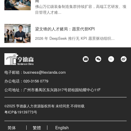
南
佛山万亿级装备制造集群持续扩容，高端工艺研发、项
目管理人才难...
梁文锋的人才赌局：愿景代替KPI
2026 年 DeepSeek 推行无 KPI 愿景驱动组织...
电子邮箱：
business@liexianda.com
办公电话：
020-3156 0779
公司地址：
广州市番禺区东兴路317号碧桂园铂耀中心11F
©2025 亨德森人力资源版权所有 未经同意 不得转载
粤ICP备19139773号
简体
繁體
English